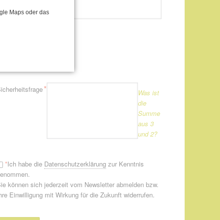
flichtfeld
*
-Mail-Adresse
ogle Maps oder das
Newsletter
Newsletter
flichtfeld
*
icherheitsfrage
Was ist
die
Summe
aus 3
und 2?
*
Ich habe die
Datenschutzerklärung
zur Kenntnis
genommen.
ie können sich jederzeit vom Newsletter abmelden bzw.
hre Einwilligung mit Wirkung für die Zukunft widerrufen.