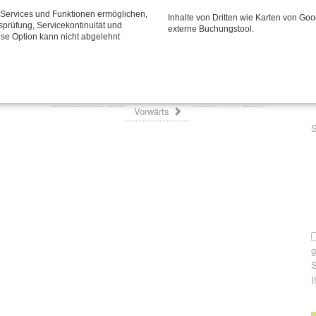
P
E
e Services und Funktionen ermöglichen,
Inhalte von Dritten wie Karten von Go
Plädoyer für die Hüfte
tsprüfung, Servicekontinuität und
externe Buchungstool.
ese Option kann nicht abgelehnt
Seite 3 von 4
« Anfang
Zurück
1
2
3
4
Vorwärts
P
S
S
I