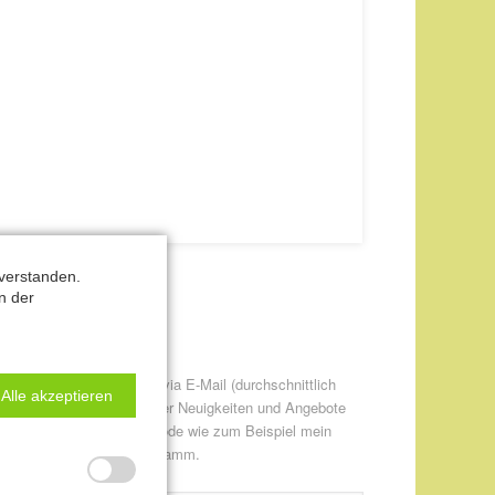
verstanden.
n der
ewsletter-Anmeldung
itte informieren Sie mich via E-Mail (durchschnittlich
Alle akzeptieren
twa einmal pro Monat) über Neuigkeiten und Angebote
ur CANTIENICA® - Methode wie zum Beispiel mein
eweils aktuelles Kursprogramm.