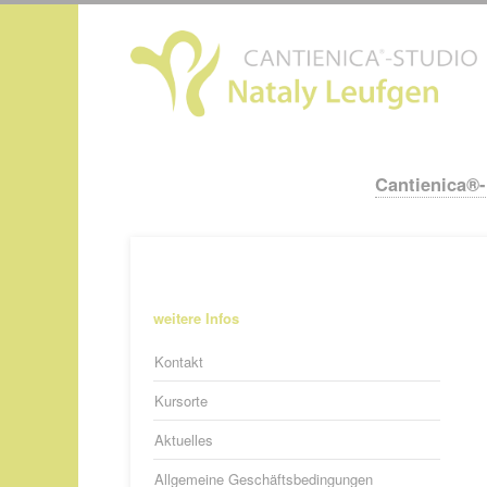
N
ü
Cantienica®
Navigation
überspringen
Navigation
weitere Infos
überspringen
Kontakt
Kursorte
Aktuelles
Allgemeine Geschäftsbedingungen