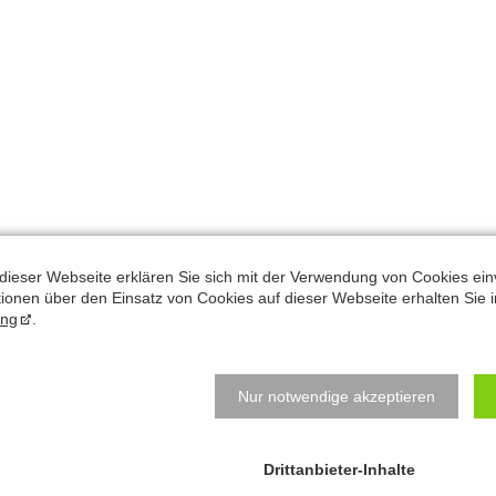
dieser Webseite erklären Sie sich mit der Verwendung von Cookies ein
ationen über den Einsatz von Cookies auf dieser Webseite erhalten Sie i
ung
.
Natalys Blog
N
B
Normal
Nur notwendige akzeptieren
e
z
Vorsätze fürs neue Jahr? Ich verrate Ihnen meine...
j
Drittanbieter-Inhalte
Bequem soll's sein - fürs Hirn!