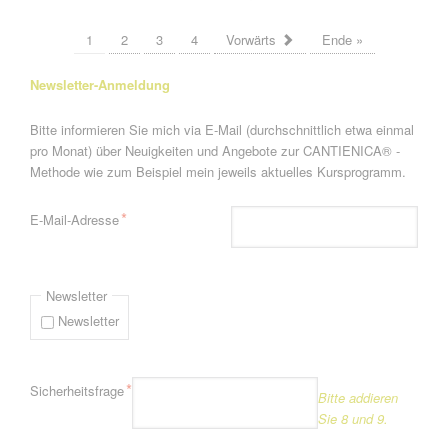
1
2
3
4
Vorwärts
Ende »
Newsletter-Anmeldung
Bitte informieren Sie mich via E-Mail (durchschnittlich etwa einmal
pro Monat) über Neuigkeiten und Angebote zur CANTIENICA® -
Methode wie zum Beispiel mein jeweils aktuelles Kursprogramm.
Pflichtfeld
*
E-Mail-Adresse
Newsletter
Newsletter
Pflichtfeld
*
Sicherheitsfrage
Bitte addieren
Sie 8 und 9.