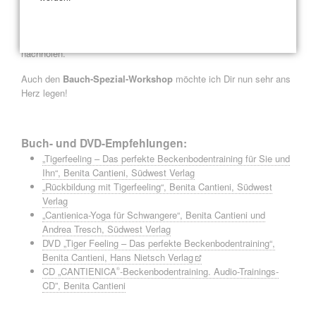
berate Dich gerne individuell.
Falls Du noch nicht an einem der
Beckenboden-Spezial-
Workshop
s teilgenommen hast, solltest Du das jetzt unbedingt
nachholen.
Auch den
Bauch-Spezial-Workshop
möchte ich Dir nun sehr ans
Herz legen!
Buch- und DVD-Empfehlungen:
„Tigerfeeling – Das perfekte Beckenbodentraining für Sie und
Ihn“, Benita Cantieni, Südwest Verlag
„Rückbildung mit Tigerfeeling“, Benita Cantieni, Südwest
Verlag
„Cantienica-Yoga für Schwangere“, Benita Cantieni und
Andrea Tresch, Südwest Verlag
DVD „Tiger Feeling – Das perfekte Beckenbodentraining“,
Benita Cantieni, Hans Nietsch Verlag
CD „CANTIENICA
-Beckenbodentraining. Audio-Trainings-
®
CD”, Benita Cantieni