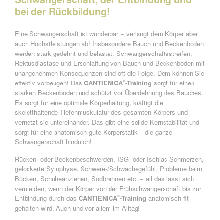
bei der Rückbildung!
Eine Schwangerschaft ist wunderbar − verlangt dem Körper aber
auch Höchstleistungen ab! Insbesondere Bauch und Beckenboden
werden stark gedehnt und belastet. Schwangerschaftsstreifen,
Rektusdiastase und Erschlaffung von Bauch und Beckenboden mit
unangenehmen Konsequenzen sind oft die Folge. Dem können Sie
effektiv vorbeugen! Das
CANTIENICA
-Training
sorgt für einen
®
starken Beckenboden und schützt vor Überdehnung des Bauches.
Es sorgt für eine optimale Körperhaltung, kräftigt die
skeletthaltende Tiefenmuskulatur des gesamten Körpers und
vernetzt sie untereinander. Das gibt eine solide Kernstabilität und
sorgt für eine anatomisch gute Körperstatik – die ganze
Schwangerschaft hindurch!
Rücken- oder Beckenbeschwerden, ISG- oder Ischias-Schmerzen,
gelockerte Symphyse, Schwere-/Schwächegefühl, Probleme beim
Bücken, Schuheanziehen, Sodbrennen etc. − all das lässt sich
vermeiden, wenn der Körper von der Frühschwangerschaft bis zur
Entbindung durch das
CANTIENICA
-Training
anatomisch fit
®
gehalten wird. Auch und vor allem im Alltag!