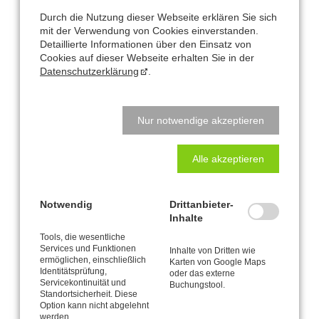
Durch die Nutzung dieser Webseite erklären Sie sich
Schwangerschaftsgymnastik und Rückbildung nach der
mit der Verwendung von Cookies einverstanden.
Detaillierte Informationen über den Einsatz von
CANTIENICA®-Methode:
Cookies auf dieser Webseite erhalten Sie in der
Datenschutzerklärung
.
“…Ich bin immer noch ganz beschwingt
und beglückt, wenn ich an die Geburt
denke
. Vielen Dank für Deine
Nur notwendige akzeptieren
Unterstützung!!!!“
Annika
Alle akzeptieren
Termine
Notwendig
Drittanbieter-
Inhalte
Das eigentlichen
Schwangerschaftstraining
findet in den
Tools, die wesentliche
Services und Funktionen
fortlaufenden Kursstunden
statt (siehe Kursplan). Du trainierst
Inhalte von Dritten wie
ermöglichen, einschließlich
Karten von Google Maps
in allen Kursstunden anatomisch sinnvoll und sicher!
Identitätsprüfung,
oder das externe
Servicekontinuität und
Buchungstool.
Meine Empfehlung: Steige so früh wie möglich ein und trainiere
Standortsicherheit. Diese
häufig und regelmäßig. Lass uns gerne darüber sprechen - ich
Option kann nicht abgelehnt
werden.