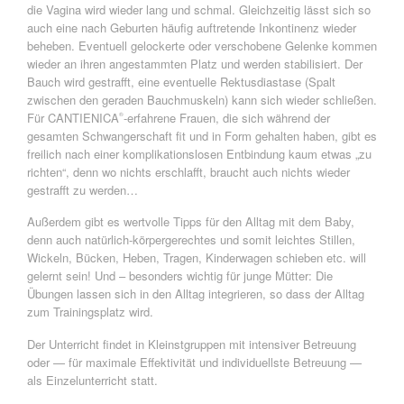
die Vagina wird wieder lang und schmal. Gleichzeitig lässt sich so
auch eine nach Geburten häufig auftretende Inkontinenz wieder
beheben. Eventuell gelockerte oder verschobene Gelenke kommen
wieder an ihren angestammten Platz und werden stabilisiert. Der
Bauch wird gestrafft, eine eventuelle Rektusdiastase (Spalt
zwischen den geraden Bauchmuskeln) kann sich wieder schließen.
Für CANTIENICA
-erfahrene Frauen, die sich während der
®
gesamten Schwangerschaft fit und in Form gehalten haben, gibt es
freilich nach einer komplikationslosen Entbindung kaum etwas „zu
richten“, denn wo nichts erschlafft, braucht auch nichts wieder
gestrafft zu werden…
Außerdem gibt es wertvolle Tipps für den Alltag mit dem Baby,
denn auch natürlich-körpergerechtes und somit leichtes Stillen,
Wickeln, Bücken, Heben, Tragen, Kinderwagen schieben etc. will
gelernt sein! Und – besonders wichtig für junge Mütter: Die
Übungen lassen sich in den Alltag integrieren, so dass der Alltag
zum Trainingsplatz wird.
Der Unterricht findet in Kleinstgruppen mit intensiver Betreuung
oder — für maximale Effektivität und individuellste Betreuung —
als Einzelunterricht statt.