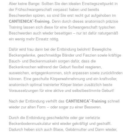
Aber keine Bange: Sollten Sie den idealen Einstiegszeitpunkt in
der Frühschwangerschaft verpasst haben und bereits
Beschwerden spüren, so sind Sie erst recht gut aufgehoben im
CANTIENICA
-Training
. Denn durch dieses anatomisch präzise
®
Training lassen sich diese für eine Schwangerschaft typischen
Beschwerden auch wieder beseitigen – nur ist dafür naturgemäß
ein wenig mehr Einsatz nötig.
Dafür wird frau dann bei der Entbindung belohnt! Bewegliche
Beckengelenke, geschmeidige Bänder und Faszien sowie kräftige
Bauch- und Beckenmuskeln sorgen dafür, dass die
Beckenknochen während der Geburt flexibel reagieren,
ausweichen, entgegenkommen, sich anpassen sowie zurückfinden
können. Eine geschulte Körperwahrnehmung und ein kraftvoller,
anatomisch optimal trainierter Körper bieten zusätzlich beste
Voraussetzungen für eine aktive und selbstbestimmte Geburt!
Nach der Entbindung verhilft das
CANTIENICA
-Training
schnell
®
wieder zur alten Form − oder sogar zu einer Besseren.
Durch die Entbindung geschwächte oder gar verletzte
Beckenbodenmuskulatur wird wieder gekräftigt und gestrafft.
Dadurch heben sich auch Blase, Gebärmutter und Darm wieder,