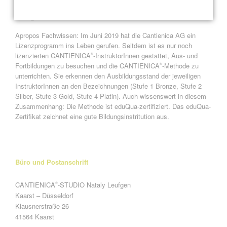
ausgebildete Trainerin mit stets aktuellem Fachwissen darf ich
mich „
CANTIENICA
-Instruktorin Stufe 4 Platin
“ nennen.
®
Apropos Fachwissen: Im Juni 2019 hat die Cantienica AG ein
Lizenzprogramm ins Leben gerufen. Seitdem ist es nur noch
lizenzierten CANTIENICA
-InstruktorInnen gestattet, Aus- und
®
Fortbildungen zu besuchen und die CANTIENICA
-Methode zu
®
unterrichten. Sie erkennen den Ausbildungsstand der jeweiligen
InstruktorInnen an den Bezeichnungen (Stufe 1 Bronze, Stufe 2
Silber, Stufe 3 Gold, Stufe 4 Platin). Auch wissenswert in diesem
Zusammenhang: Die Methode ist eduQua-zertifiziert. Das eduQua-
Zertifikat zeichnet eine gute Bildungsinstritution aus.
Büro und Postanschrift
CANTIENICA
-STUDIO Nataly Leufgen
®
Kaarst – Düsseldorf
Klausnerstraße 26
41564 Kaarst