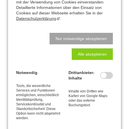
CANTIENICA
-Coaching II (Embodiment)
mit der Verwendung von Cookies einverstanden.
CANTIENICA
-Platin Ausbildung
®
Detaillierte Informationen über den Einsatz von
Cookies auf dieser Webseite erhalten Sie in der
Weitere Fortbildungen:
Datenschutzerklärung
.
CANTIENICA
-in der Schwangerschaft und asl
®
Rückbildungstraining
Besser Sehen mit der CANTIENICA
-Methode
®
Nur notwendige akzeptieren
Der ventrale Vagus / Die Polyvagal-Theorie
Die Skoliose begradigen mit der CANTIENICA
-Methode
®
Inkontinenz verbessern mit der CANTIENICA
-Methode
®
Alle akzeptieren
CANTIENICA
-Training mit Gymnastikbällen, Ballons,
®
Therabändern und Ombows
Notwendig
Drittanbieter-
Inhalte
Die CANTIENICA
-Methode ist eine „lebendige“ Methode, die seit
®
Tools, die wesentliche
ihrer Entstehung kontinuierlich weiterentwickelt und verfeinert wird.
Services und Funktionen
Inhalte von Dritten wie
ermöglichen, einschließlich
Karten von Google Maps
Um stets auf dem aktuellen Stand der anatomischen Forschung
Identitätsprüfung,
oder das externe
Servicekontinuität und
von Benita Cantieni zu bleiben, habe ich mich im Rahmen des
Buchungstool.
Standortsicherheit. Diese
Lizenzprogramms der Cantienica AG zu regelmäßigen
Option kann nicht abgelehnt
Weiterbildungen verpflichtet.
werden.
Als lizenzierte und im kompletten Spektrum der Methode