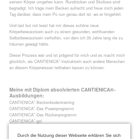
seinem Körper umgehen kann. Rundrücken und Skoliose sind
begradigt. Ich trage mein Becken aufrecht und freue mich jeden
Tag darüber, dass mein Po nun genau dort ist, wo er hingehört.
Und last but not least hat mir dieses schöne neue
Körperbewusstsein auch zu einem gesunden, wohltuenden
Selbstbewusstsein verholfen, von dem ich 35 Jahre lang nie zu
träumen gewagt hätte.
Dieser Prozess war und ist prägend für mich und es macht mich
glücklich, als CANTIENICA
-Instruktorin auch andere Menschen
®
an diesem Körperwissen teilhaben lassen zu können.
Meine mit Diplom absolvierten CANTIENICA®-
Ausbildungen:
CANTIENICA
-Beckenbodentraining
®
CANTIENICA
-Das Powerprogramm
®
CANTIENICA
-Das Rückenprogramm
®
CANTIENICA
-go!
®
CANTIENICA
-Faceforming
®
CANTIENICA
-Coaching I
®
Durch die Nutzung dieser Webseite erklären Sie sich
®