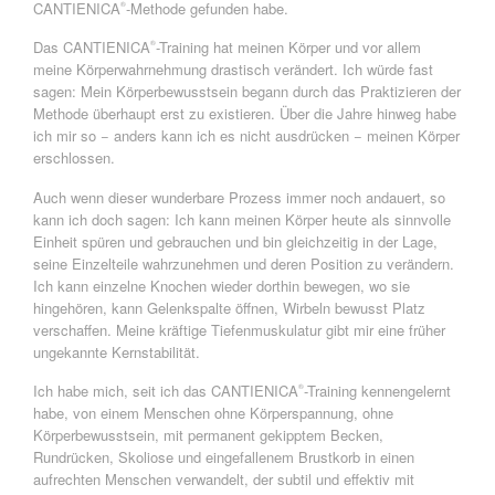
CANTIENICA
-Methode gefunden habe.
®
Das CANTIENICA
-Training hat meinen Körper und vor allem
®
meine Körperwahrnehmung drastisch verändert. Ich würde fast
sagen: Mein Körperbewusstsein begann durch das Praktizieren der
Methode überhaupt erst zu existieren. Über die Jahre hinweg habe
ich mir so − anders kann ich es nicht ausdrücken − meinen Körper
erschlossen.
Auch wenn dieser wunderbare Prozess immer noch andauert, so
kann ich doch sagen: Ich kann meinen Körper heute als sinnvolle
Einheit spüren und gebrauchen und bin gleichzeitig in der Lage,
seine Einzelteile wahrzunehmen und deren Position zu verändern.
Ich kann einzelne Knochen wieder dorthin bewegen, wo sie
hingehören, kann Gelenkspalte öffnen, Wirbeln bewusst Platz
verschaffen. Meine kräftige Tiefenmuskulatur gibt mir eine früher
ungekannte Kernstabilität.
Ich habe mich, seit ich das CANTIENICA
-Training kennengelernt
®
habe, von einem Menschen ohne Körperspannung, ohne
Körperbewusstsein, mit permanent gekipptem Becken,
Rundrücken, Skoliose und eingefallenem Brustkorb in einen
aufrechten Menschen verwandelt, der subtil und effektiv mit