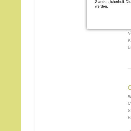
Standortsicherheit. Di
werden.
in
T
V
K
B
W
M
S
B