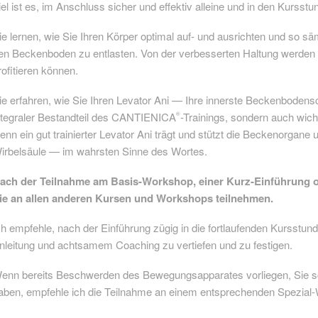
iel ist es, im Anschluss sicher und effektiv alleine und in den Kursst
ie lernen, wie Sie Ihren Körper optimal auf- und ausrichten und so 
en Beckenboden zu entlasten. Von der verbesserten Haltung werden S
rofitieren können.
ie erfahren, wie Sie Ihren Levator Ani — Ihre innerste Beckenbodensc
ntegraler Bestandteil des CANTIENICA
-Trainings, sondern auch wic
®
enn ein gut trainierter Levator Ani trägt und stützt die Beckenorgane
irbelsäule — im wahrsten Sinne des Wortes.
ach der Teilnahme am Basis-Workshop, einer Kurz-Einführung o
ie an allen anderen Kursen und Workshops teilnehmen.
ch empfehle, nach der Einführung zügig in die fortlaufenden Kursstun
nleitung und achtsamem Coaching zu vertiefen und zu festigen.
enn bereits Beschwerden des Bewegungsapparates vorliegen, Sie s
aben, empfehle ich die Teilnahme an einem entsprechenden Spezial