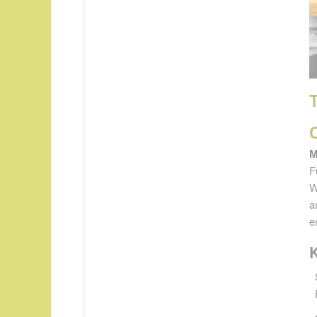
M
F
W
a
e