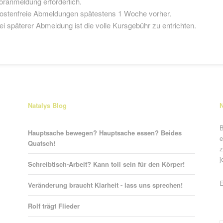
oranmeldung erforderlich.
ostenfreie Abmeldungen spätestens 1 Woche vorher.
ei späterer Abmeldung ist die volle Kursgebühr zu entrichten.
Natalys Blog
N
B
Hauptsache bewegen? Hauptsache essen? Beides
e
Quatsch!
z
j
Schreibtisch-Arbeit? Kann toll sein für den Körper!
P
E
Veränderung braucht Klarheit - lass uns sprechen!
Rolf trägt Flieder