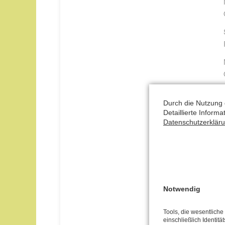
Durch die Nutzung 
Detaillierte Inform
Datenschutzerklär
T
P
Notwendig
in
Tools, die wesentlich
O
einschließlich Identitä