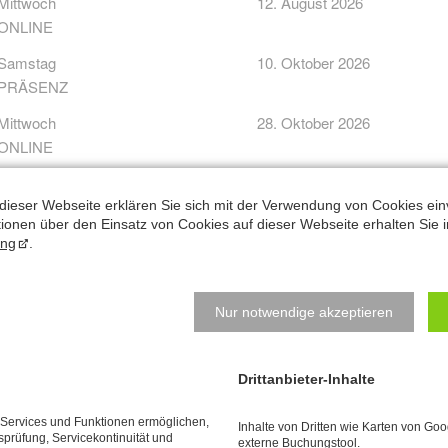
Mittwoch
12. August 2026
ONLINE
Samstag
10. Oktober 2026
PRÄSENZ
Mittwoch
28. Oktober 2026
ONLINE
Samstag
05. Dezember 2026
PRÄSENZ
dieser Webseite erklären Sie sich mit der Verwendung von Cookies ein
ationen über den Einsatz von Cookies auf dieser Webseite erhalten Sie i
Sollte keiner der Termine passen:
Ich biete auch einführende Pr
ung
.
eilnahmegebühr
Nur notwendige akzeptieren
räsenz-Workshop: 150 €
Drittanbieter-Inhalte
kl.
Bonus: 1 zusätzliche Kursstunde für Einsteiger
e Services und Funktionen ermöglichen,
Inhalte von Dritten wie Karten von Go
nline-Workshop: 99 €
tsprüfung, Servicekontinuität und
externe Buchungstool.