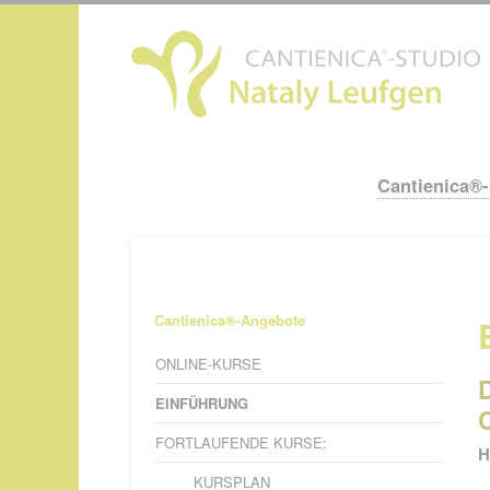
N
ü
Cantienica®
Navigation
überspringen
Navigation
Cantienica®-Angebote
überspringen
ONLINE-KURSE
EINFÜHRUNG
FORTLAUFENDE KURSE:
H
KURSPLAN