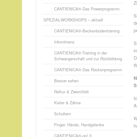
Z
CANTIENICA®-Das Powerprogramm
S
SPEZIAL-WORKSHOPS – aktuell
d
p
CANTIENICA®-Beckenbodentraining
Inkontinenz
S
i
CANTIENICA®-Training in der
D
Schwangerschaft und zur Rückbildung
W
CANTIENICA®-Das Rückenprogramm
N
Besser sehen
S
Reflux & Zwerchfell
I
Kiefer & Zähne
A
Schultern
W
Finger, Hände, Handgelenke
h
CANTIENICA®-go! II