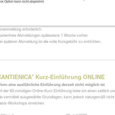
ese Option kann nicht abgelehnt
kl.
Bonus: 1 zusätzliche Kursstunde für Einsteiger
eilnehmer 4 — 8 Personen
oranmeldung erforderlich.
ostenfreie Abmeldungen spätestens 1 Woche vorher.
ei späterer Abmeldung ist die volle Kursgebühr zu entrichten.
CANTIENICA
Kurz-Einführung ONLINE
®
enn eine ausführliche Einführung derzeit nicht möglich ist
it der 60-minütigen Online-Kurz-Einführung biete ich einen zeitlich und
ie vermittelt ausgewählte Grundlagen, kann jedoch naturgemäß nicht
asis-Workshops erreichen.