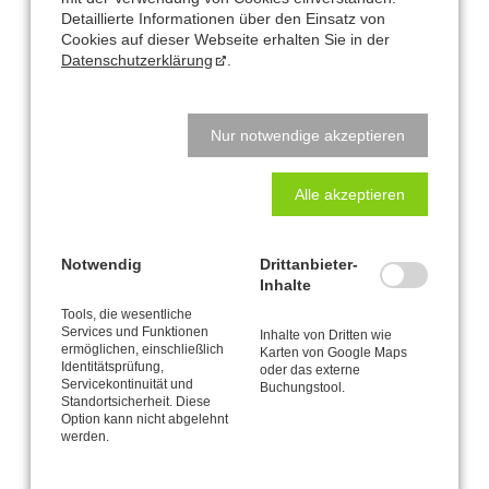
Detaillierte Informationen über den Einsatz von
ab 4 Teilnehmer
Cookies auf dieser Webseite erhalten Sie in der
Datenschutzerklärung
.
Vorkenntnisse aus
Basis-Workshop
oder Vergleichbarem
erforderlich.
Voranmeldung erforderlich.
Abmeldungen spätestens 1 Woche vorher. Bei späterer Abmeldung
Nur notwendige akzeptieren
ist die volle Kursgebühr zu entrichten.
Alle akzeptieren
Notwendig
Drittanbieter-
Inhalte
Büro und Postanschrift
Tools, die wesentliche
Services und Funktionen
Inhalte von Dritten wie
ermöglichen, einschließlich
CANTIENICA
-STUDIO Nataly Leufgen
®
Karten von Google Maps
Identitätsprüfung,
oder das externe
Kaarst – Düsseldorf
Servicekontinuität und
Buchungstool.
Klausnerstraße 26
Standortsicherheit. Diese
Option kann nicht abgelehnt
41564 Kaarst
werden.
Studio-Adresse in Kaarst: