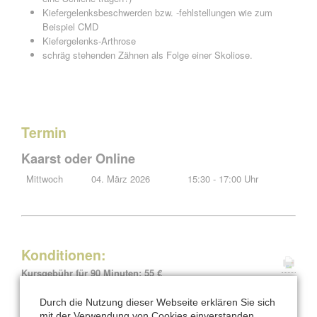
Kiefergelenksbeschwerden bzw. -fehlstellungen wie zum
Beispiel CMD
Kiefergelenks-Arthrose
schräg stehenden Zähnen als Folge einer Skoliose.
Termin
Kaarst oder Online
Mittwoch
04. März 2026
15:30 - 17:00 Uhr
Konditionen:
Kursgebühr für 90 Minuten: 55 €
bei der Buchung bitte angeben, ob Du in Kaarst oder Online
Durch die Nutzung dieser Webseite erklären Sie sich
teilnehmen möchtest
mit der Verwendung von Cookies einverstanden.