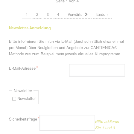
Seite 1 von 4
1
2
3
4
Vorwärts
Ende »
Newsletter-Anmeldung
Bitte informieren Sie mich via E-Mail (durchschnittlich etwa einmal
pro Monat) über Neuigkeiten und Angebote zur CANTIENICA® -
Methode wie zum Beispiel mein jeweils aktuelles Kursprogramm.
Pflichtfeld
*
E-Mail-Adresse
Newsletter
Newsletter
Pflichtfeld
*
Sicherheitsfrage
Bitte addieren
Sie 1 und 3.