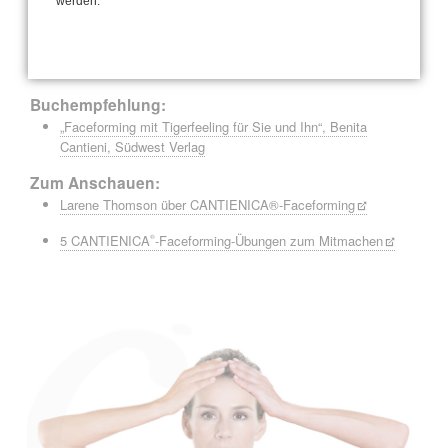
werden.
Kostenfreie Abmeldungen spätestens 1 Woche vorher.
Bei späterer Abmeldung ist die volle Kursgebühr zu entrichten.
Buchempfehlung:
„Faceforming mit Tigerfeeling für Sie und Ihn“, Benita
Cantieni, Südwest Verlag
Zum Anschauen:
Larene Thomson über CANTIENICA®-Faceforming
5 CANTIENICA
-Faceforming-Übungen zum Mitmachen
®