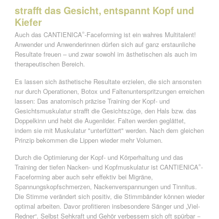
strafft das Gesicht, entspannt Kopf und
Kiefer
Auch das CANTIENICA
-Faceforming ist ein wahres Multitalent!
®
Anwender und Anwenderinnen dürfen sich auf ganz erstaunliche
Resultate freuen – und zwar sowohl im ästhetischen als auch im
therapeutischen Bereich.
Es lassen sich ästhetische Resultate erzielen, die sich ansonsten
nur durch Operationen, Botox und Faltenunterspritzungen erreichen
lassen: Das anatomisch präzise Training der Kopf- und
Gesichtsmuskulatur strafft die Gesichtszüge, den Hals bzw. das
Doppelkinn und hebt die Augenlider. Falten werden geglättet,
indem sie mit Muskulatur "unterfüttert" werden. Nach dem gleichen
Prinzip bekommen die Lippen wieder mehr Volumen.
Durch die Optimierung der Kopf- und Körperhaltung und das
Training der tiefen Nacken- und Kopfmuskulatur ist CANTIENICA
-
®
Faceforming aber auch sehr effektiv bei Migräne,
Spannungskopfschmerzen, Nackenverspannungen und Tinnitus.
Die Stimme verändert sich positiv, die Stimmbänder können wieder
optimal arbeiten. Davor profitieren insbesondere Sänger und „Viel-
Redner“. Selbst Sehkraft und Gehör verbessern sich oft spürbar −