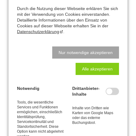
online
bitte angeben
Durch die Nutzung dieser Webseite erklären Sie sich
25 Euro Rabatt bei
Cantienica®-
mit der Verwendung von Cookies einverstanden.
gleichzeitiger Buchung von
Faceforming I +
Detaillierte Informationen über den Einsatz von
II
Cookies auf dieser Webseite erhalten Sie in der
Datenschutzerklärung
.
Nur notwendige akzeptieren
Konditionen:
Kursgebühr für
Alle akzeptieren
3 Stunden (Teil I): 125 €
90 Minuten (Teil II): 55 €
Notwendig
Drittanbieter-
Inhalte
25 Euro Rabatt bei gleichzeitigem Kauf von Teil I und II
Tools, die wesentliche
(Buchung von Teil II nur nach Absolvierung des 3stündigen
Services und Funktionen
Inhalte von Dritten wie
oder des 4stündigen Teil I möglich)
ermöglichen, einschließlich
Karten von Google Maps
Identitätsprüfung,
oder das externe
Teilnehmer 4 — 8 Personen
Servicekontinuität und
Buchungstool.
Standortsicherheit. Diese
Voranmeldung erforderlich.
Option kann nicht abgelehnt