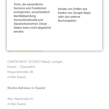
erforderlich.
Tools, die wesentliche
Voranmeldung erforderlich.
Services und Funktionen
Inhalte von Dritten wie
ermöglichen, einschließlich
Abmeldungen spätestens 1 Woche vorher. Bei späterer Abmeldung
Karten von Google Maps
Identitätsprüfung,
oder das externe
ist die volle Kursgebühr zu entrichten.
Servicekontinuität und
Buchungstool.
Standortsicherheit. Diese
Option kann nicht abgelehnt
werden.
Büro und Postanschrift
CANTIENICA
-STUDIO Nataly Leufgen
®
Kaarst – Düsseldorf
Klausnerstraße 26
41564 Kaarst
Studio-Adresse in Kaarst:
Alte Heerstraße 61
41564 Kaarst