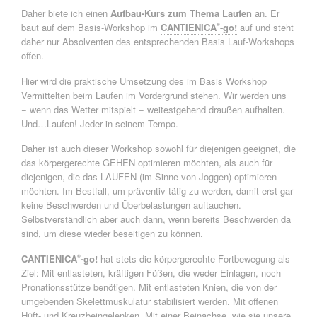
Daher biete ich einen
Aufbau-Kurs zum Thema Laufen
an. Er
baut auf dem Basis-Workshop im
CANTIENICA
-go!
auf und steht
®
daher nur Absolventen des entsprechenden Basis Lauf-Workshops
offen.
Hier wird die praktische Umsetzung des im Basis Workshop
Vermittelten beim Laufen im Vordergrund stehen. Wir werden uns
− wenn das Wetter mitspielt − weitestgehend draußen aufhalten.
Und…Laufen! Jeder in seinem Tempo.
Daher ist auch dieser Workshop sowohl für diejenigen geeignet, die
das körpergerechte GEHEN optimieren möchten, als auch für
diejenigen, die das LAUFEN (im Sinne von Joggen) optimieren
möchten. Im Bestfall, um präventiv tätig zu werden, damit erst gar
keine Beschwerden und Überbelastungen auftauchen.
Selbstverständlich aber auch dann, wenn bereits Beschwerden da
sind, um diese wieder beseitigen zu können.
CANTIENICA
-go!
hat stets die körpergerechte Fortbewegung als
®
Ziel: Mit entlasteten, kräftigen Füßen, die weder Einlagen, noch
Pronationsstütze benötigen. Mit entlasteten Knien, die von der
umgebenden Skelettmuskulatur stabilisiert werden. Mit offenen
Hüft- und Kreuzbeingelenken. Mit einer Beinachse, wie sie unsere