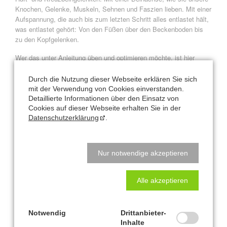
Knochen, Gelenke, Muskeln, Sehnen und Faszien lieben. Mit einer
Aufspannung, die auch bis zum letzten Schritt alles entlastet hält,
was entlastet gehört: Von den Füßen über den Beckenboden bis
zu den Kopfgelenken.
Wer das unter Anleitung üben und optimieren möchte, ist hier
herzlich willkommen!
Durch die Nutzung dieser Webseite erklären Sie sich
Termin
mit der Verwendung von Cookies einverstanden.
Detaillierte Informationen über den Einsatz von
Kaarst
Cookies auf dieser Webseite erhalten Sie in der
Datenschutzerklärung
.
Sonntag
31. Mai 2026
09:30 - 12:30 Uhr
Nur notwendige akzeptieren
Konditionen:
Alle akzeptieren
Kursgebühr für 3 Stunden: 125 €
ab 4 Teilnehmer
Notwendig
Drittanbieter-
Inhalte
Vorkenntnisse aus
Basis-Workshop
oder Vergleichbarem