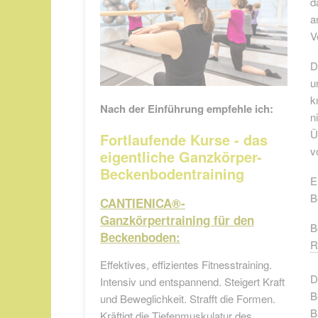
d
a
V
D
u
k
Nach der Einführung empfehle ich
:
n
Ü
Fortlaufende Kurse - das
v
eigentliche Ganzkörper-
Beckenbodentraining
E
B
CANTIENICA®-
Ganzkörpertraining für den
B
Beckenboden:
R
Effektives, effizientes Fitnesstraining.
D
Intensiv und entspannend. Steigert Kraft
B
und Beweglichkeit. Strafft die Formen.
B
Kräftigt die Tiefenmuskulatur des