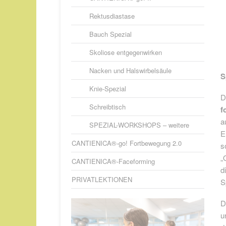
Rektusdiastase
Bauch Spezial
Skoliose entgegenwirken
Nacken und Halswirbelsäule
S
Knie-Spezial
D
Schreibtisch
f
a
SPEZIAL-WORKSHOPS – weitere
E
CANTIENICA®-go! Fortbewegung 2.0
s
„
CANTIENICA®-Faceforming
d
PRIVATLEKTIONEN
S
D
u