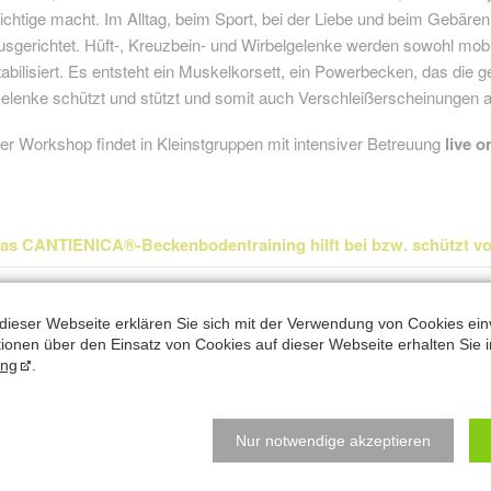
ichtige macht. Im Alltag, beim Sport, bei der Liebe und beim Gebären
usgerichtet. Hüft-, Kreuzbein- und Wirbelgelenke werden sowohl mobil
tabilisiert. Es entsteht ein Muskelkorsett, ein Powerbecken, das die 
elenke schützt und stützt und somit auch Verschleißerscheinungen all
er Workshop findet in Kleinstgruppen mit intensiver Betreuung
live o
as CANTIENICA®-Beckenbodentraining hilft bei bzw. schützt vo
• Blasenschwäche
• Inkontinenz (Harn/Stuhl)
dieser Webseite erklären Sie sich mit der Verwendung von Cookies ein
ationen über den Einsatz von Cookies auf dieser Webseite erhalten Sie i
• Entleerungsstörungen von Blase und Darm
ung
.
• Verstopfung
• Hämorrhoiden
• Schmerzen beim Geschlechtsverkehr
Nur notwendige akzeptieren
• erweiterter Scheide
• Prostatavergrößerung