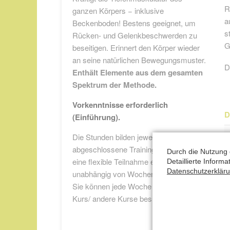
R
ganzen Körpers − inklusive
a
Beckenboden! Bestens geeignet, um
s
Rücken- und Gelenkbeschwerden zu
G
beseitigen. Erinnert den Körper wieder
an seine natürlichen Bewegungsmuster.
D
Enthält Elemente aus dem gesamten
Spektrum der Methode.
Vorkenntnisse erforderlich
D
(Einführung).
Die Stunden bilden jeweils in sich
abgeschlossene Trainingseinheiten, was
Durch die Nutzung 
eine flexible Teilnahme ermöglicht –
Detaillierte Inform
Datenschutzerklär
unabhängig von Wochentag und Uhrzeit.
Sie können jede Woche einen anderen
Kurs/ andere Kurse besuchen!