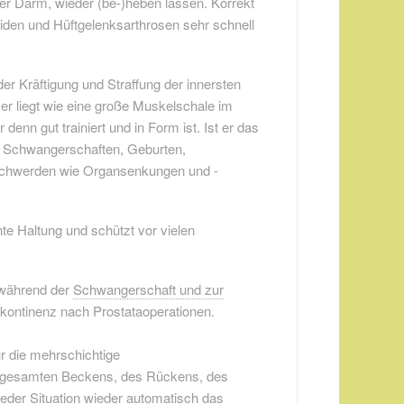
er Darm, wieder (be-)heben lassen. Korrekt
den und Hüftgelenksarthrosen sehr schnell
der Kräftigung und Straffung der innersten
r liegt wie eine große Muskelschale im
nn gut trainiert und in Form ist. Ist er das
ie Schwangerschaften, Geburten,
eschwerden wie Organsenkungen und -
hte Haltung und schützt vor vielen
 während der
Schwangerschaft und zur
kontinenz nach Prostataoperationen.
ur die mehrschichtige
s gesamten Beckens, des Rückens, des
eder Situation wieder automatisch das