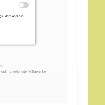
ogle Maps oder das
ide)
on
 optimal geformte Hüftgelenke