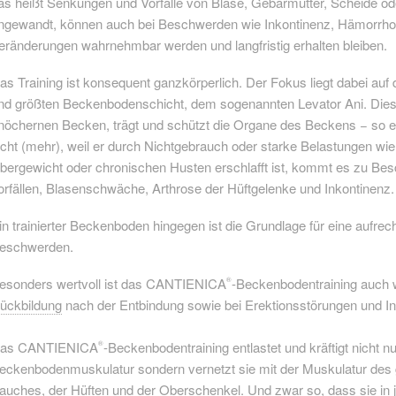
as heißt Senkungen und Vorfälle von Blase, Gebärmutter, Scheide od
ngewandt, können auch bei Beschwerden wie Inkontinenz, Hämorrhoi
eränderungen wahrnehmbar werden und langfristig erhalten bleiben.
as Training ist konsequent ganzkörperlich. Der Fokus liegt dabei auf 
nd größten Beckenbodenschicht, dem sogenannten Levator Ani. Diese
nöchernen Becken, trägt und schützt die Organe des Beckens − so er de
icht (mehr), weil er durch Nichtgebrauch oder starke Belastungen w
bergewicht oder chronischen Husten erschlafft ist, kommt es zu B
orfällen, Blasenschwäche, Arthrose der Hüftgelenke und Inkontinenz.
in trainierter Beckenboden hingegen ist die Grundlage für eine aufrec
eschwerden.
esonders wertvoll ist das CANTIENICA
-Beckenbodentraining auch
®
ückbildung
nach der Entbindung sowie bei Erektionsstörungen und In
as CANTIENICA
-Beckenbodentraining entlastet und kräftigt nicht n
®
eckenbodenmuskulatur sondern vernetzt sie mit der Muskulatur de
auches, der Hüften und der Oberschenkel. Und zwar so, dass sie in j