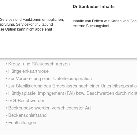
• Erektionsstörungen (auch nach Prostata-Operationen)
Drittanbieter-Inhalte
• Orgasmusstörungen
• Vaginismus
e Services und Funktionen ermöglichen,
Inhalte von Dritten wie Karten von Go
tsprüfung, Servicekontinuität und
• Organsenkungen und –vorfälle (Blase, Gebärmutter, Darm, Sche
externe Buchungstool.
ese Option kann nicht abgelehnt
• Druckgefühl im Becken nach unten
• dem Gefühl, die Organe fallen „unten raus“
• Rektusdiastase
• Leisten-, Bauchwandbrüche (Hernien)
• Kreuz- und Rückenschmerzen
• Hüftgelenksarthrose
• zur Vorbereitung einer Unterleibsoperation
• zur Stabilisierung des Ergebnisses nach einer Unterleibsoperati
• Hüftdysplasie, Impingement (FAI) bzw. Beschwerden durch nicht
• ISG-Beschwerden
• Beckenbeschwerden verschiedenster Art
• Beckenschiefstand
• Fehlhaltungen