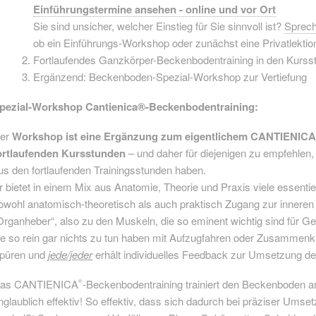
Einführungstermine ansehen - online und vor Ort
Sie sind unsicher, welcher Einstieg für Sie sinnvoll ist?
Sprech
ob ein Einführungs-Workshop oder zunächst eine Privatlektion 
Fortlaufendes Ganzkörper-Beckenbodentraining in den Kurss
Ergänzend: Beckenboden-Spezial-Workshop zur Vertiefung
pezial-Workshop Cantienica®-Beckenbodentraining:
er
Workshop ist eine Ergänzung zum eigentlichem CANTIENIC
ortlaufenden Kursstunden
– und daher für diejenigen zu empfehlen, 
us den fortlaufenden Trainingsstunden haben.
r bietet in einem Mix aus Anatomie, Theorie und Praxis viele essentiell
owohl anatomisch-theoretisch als auch praktisch Zugang zur inner
Organheber“, also zu den Muskeln, die so eminent wichtig sind für 
ie so rein gar nichts zu tun haben mit Aufzugfahren oder Zusammenk
püren und
jede/jeder
erhält individuelles Feedback zur Umsetzung de
as CANTIENICA
-Beckenbodentraining trainiert den Beckenboden an
®
nglaublich effektiv! So effektiv, dass sich dadurch bei präziser Ums