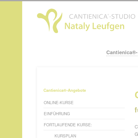
N
ü
Cantienica®
Navigation
überspringen
Navigation
Cantienica®-Angebote
überspringen
ONLINE-KURSE
EINFÜHRUNG
FORTLAUFENDE KURSE:
C
G
KURSPLAN