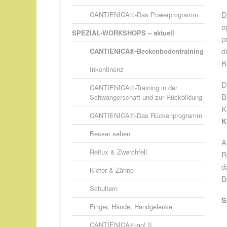
D
CANTIENICA®-Das Powerprogramm
o
SPEZIAL-WORKSHOPS – aktuell
p
d
CANTIENICA®-Beckenbodentraining
B
Inkontinenz
D
CANTIENICA®-Training in der
B
Schwangerschaft und zur Rückbildung
K
CANTIENICA®-Das Rückenprogramm
K
Besser sehen
A
Reflux & Zwerchfell
R
d
Kiefer & Zähne
B
Schultern
S
Finger, Hände, Handgelenke
CANTIENICA®-go! II