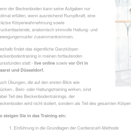
enn der Beckenboden kann seine Aufgaben nur
ptimal erfüllen, wenn ausreichend Rumpfkraft, eine
räzise Körperwahrnehmung sowie
ruckentlastende, anatomisch sinnvolle Haltung- und
ewegungsmuster zusammenkommen.
eshalb findet das eigentliche Ganzkörper-
eckenbodentraining in meinen fortlaufenden
ursstunden statt -
live online
sowie
vor Ort in
aarst und Düsseldorf.
uch Übungen, die auf den ersten Blick wie
ücken-, Bein- oder Haltungstraining wirken, sind
abei Teil des Beckenbodentrainings. der
eckenboden wird nicht isoliert, sondern als Teil des gesamten Körpers 
o steigen Sie in das Training ein:
Einführung in die Grundlagen der Cantienica®-Methode