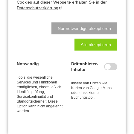
Cookies auf dieser Webseite erhalten Sie in der
Datenschutzerklärung
.
Vorkenntnisse aus
Basis-Workshop
oder Vergleichbarem
erforderlich.
Voranmeldung erforderlich.
Abmeldungen spätestens 1 Woche vorher. Bei späterer Abmeldung
Nur notwendige akzeptieren
ist die volle Kursgebühr zu entrichten.
Alle akzeptieren
Notwendig
Drittanbieter-
Inhalte
Büro und Postanschrift
Tools, die wesentliche
Services und Funktionen
Inhalte von Dritten wie
CANTIENICA
-STUDIO Nataly Leufgen
®
ermöglichen, einschließlich
Karten von Google Maps
Kaarst – Düsseldorf
Identitätsprüfung,
oder das externe
Servicekontinuität und
Klausnerstraße 26
Buchungstool.
Standortsicherheit. Diese
41564 Kaarst
Option kann nicht abgelehnt
werden.
Studio-Adresse in Kaarst:
Alte Heerstraße 61