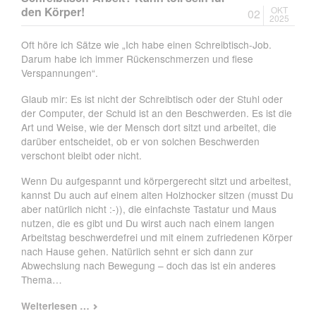
Quatsch!
den Körper!
OKT
02
2025
Oft höre ich Sätze wie „Ich habe einen Schreibtisch-Job.
Darum habe ich immer Rückenschmerzen und fiese
Verspannungen“.
Glaub mir: Es ist nicht der Schreibtisch oder der Stuhl oder
der Computer, der Schuld ist an den Beschwerden. Es ist die
Art und Weise, wie der Mensch dort sitzt und arbeitet, die
darüber entscheidet, ob er von solchen Beschwerden
verschont bleibt oder nicht.
Wenn Du aufgespannt und körpergerecht sitzt und arbeitest,
kannst Du auch auf einem alten Holzhocker sitzen (musst Du
aber natürlich nicht :-)), die einfachste Tastatur und Maus
nutzen, die es gibt und Du wirst auch nach einem langen
Arbeitstag beschwerdefrei und mit einem zufriedenen Körper
nach Hause gehen. Natürlich sehnt er sich dann zur
Abwechslung nach Bewegung – doch das ist ein anderes
Thema…
Schreibtisch-
Weiterlesen …