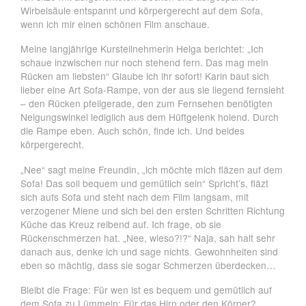
Wirbelsäule entspannt und körpergerecht auf dem Sofa,
wenn ich mir einen schönen Film anschaue.
Meine langjährige Kursteilnehmerin Helga berichtet: „Ich
schaue inzwischen nur noch stehend fern. Das mag mein
Rücken am liebsten“ Glaube ich ihr sofort! Karin baut sich
lieber eine Art Sofa-Rampe, von der aus sie liegend fernsieht
– den Rücken pfeilgerade, den zum Fernsehen benötigten
Neigungswinkel lediglich aus dem Hüftgelenk holend. Durch
die Rampe eben. Auch schön, finde ich. Und beides
körpergerecht.
„Nee“ sagt meine Freundin, „ich möchte mich fläzen auf dem
Sofa! Das soll bequem und gemütlich sein“ Spricht’s, fläzt
sich aufs Sofa und steht nach dem Film langsam, mit
verzogener Miene und sich bei den ersten Schritten Richtung
Küche das Kreuz reibend auf. Ich frage, ob sie
Rückenschmerzen hat. „Nee, wieso?!?“ Naja, sah halt sehr
danach aus, denke ich und sage nichts. Gewohnheiten sind
eben so mächtig, dass sie sogar Schmerzen überdecken…
Bleibt die Frage: Für wen ist es bequem und gemütlich auf
dem Sofa zu Lümmeln: Für das Hirn oder den Körper?