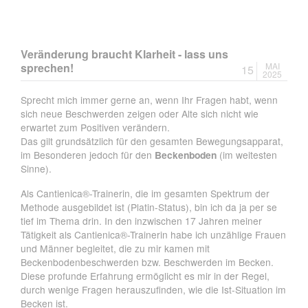
Arbeit?
Kann
toll
sein
Veränderung braucht Klarheit - lass uns
für
sprechen!
MAI
15
den
2025
Körper!
Sprecht mich immer gerne an, wenn Ihr Fragen habt, wenn
sich neue Beschwerden zeigen oder Alte sich nicht wie
erwartet zum Positiven verändern.
Das gilt grundsätzlich für den gesamten Bewegungsapparat,
im Besonderen jedoch für den
Beckenboden
(im weitesten
Sinne).
Als Cantienica®-Trainerin, die im gesamten Spektrum der
Methode ausgebildet ist (Platin-Status), bin ich da ja per se
tief im Thema drin. In den inzwischen 17 Jahren meiner
Tätigkeit als Cantienica®-Trainerin habe ich unzählige Frauen
und Männer begleitet, die zu mir kamen mit
Beckenbodenbeschwerden bzw. Beschwerden im Becken.
Diese profunde Erfahrung ermöglicht es mir in der Regel,
durch wenige Fragen herauszufinden, wie die Ist-Situation im
Becken ist.