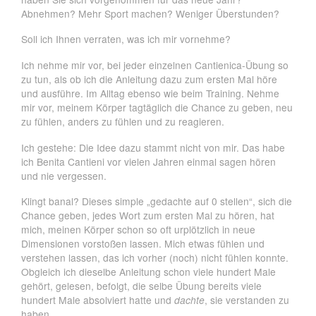
Abnehmen? Mehr Sport machen? Weniger Überstunden?
Soll ich Ihnen verraten, was ich mir vornehme?
Ich nehme mir vor, bei jeder einzelnen Cantienica-Übung so
zu tun, als ob ich die Anleitung dazu zum ersten Mal höre
und ausführe. Im Alltag ebenso wie beim Training. Nehme
mir vor, meinem Körper tagtäglich die Chance zu geben, neu
zu fühlen, anders zu fühlen und zu reagieren.
Ich gestehe: Die Idee dazu stammt nicht von mir. Das habe
ich Benita Cantieni vor vielen Jahren einmal sagen hören
und nie vergessen.
Klingt banal? Dieses simple „gedachte auf 0 stellen“, sich die
Chance geben, jedes Wort zum ersten Mal zu hören, hat
mich, meinen Körper schon so oft urplötzlich in neue
Dimensionen vorstoßen lassen. Mich etwas fühlen und
verstehen lassen, das ich vorher (noch) nicht fühlen konnte.
Obgleich ich dieselbe Anleitung schon viele hundert Male
gehört, gelesen, befolgt, die selbe Übung bereits viele
hundert Male absolviert hatte und
dachte
, sie verstanden zu
haben.