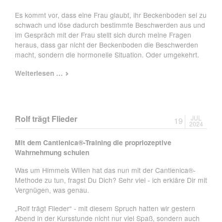
Es kommt vor, dass eine Frau glaubt, ihr Beckenboden sei zu
schwach und löse dadurch bestimmte Beschwerden aus und
im Gespräch mit der Frau stellt sich durch meine Fragen
heraus, dass gar nicht der Beckenboden die Beschwerden
macht, sondern die hormonelle Situation. Oder umgekehrt.
Veränderung
Weiterlesen …
braucht
Klarheit
-
lass
Rolf trägt Flieder
JUL
19
uns
2024
sprechen!
Mit dem Cantienica®-Training die propriozeptive
Wahrnehmung schulen
Was um Himmels Willen hat das nun mit der Cantienica®-
Methode zu tun, fragst Du Dich? Sehr viel - ich erkläre Dir mit
Vergnügen, was genau.
„Rolf trägt Flieder“ - mit diesem Spruch hatten wir gestern
Abend in der Kursstunde nicht nur viel Spaß, sondern auch