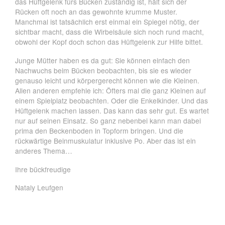
das Hüftgelenk fürs Bücken zuständig ist, hält sich der
Rücken oft noch an das gewohnte krumme Muster.
Manchmal ist tatsächlich erst einmal ein Spiegel nötig, der
sichtbar macht, dass die Wirbelsäule sich noch rund macht,
obwohl der Kopf doch schon das Hüftgelenk zur Hilfe bittet.
Junge Mütter haben es da gut: Sie können einfach den
Nachwuchs beim Bücken beobachten, bis sie es wieder
genauso leicht und körpergerecht können wie die Kleinen.
Allen anderen empfehle ich: Öfters mal die ganz Kleinen auf
einem Spielplatz beobachten. Oder die Enkelkinder. Und das
Hüftgelenk machen lassen. Das kann das sehr gut. Es wartet
nur auf seinen Einsatz. So ganz nebenbei kann man dabei
prima den Beckenboden in Topform bringen. Und die
rückwärtige Beinmuskulatur inklusive Po. Aber das ist ein
anderes Thema…
Ihre bückfreudige
Nataly Leufgen