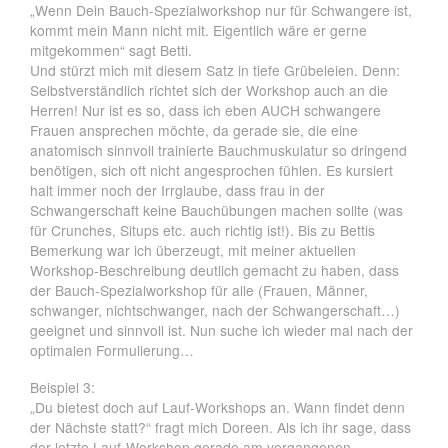
„Wenn Dein Bauch-Spezialworkshop nur für Schwangere ist,
kommt mein Mann nicht mit. Eigentlich wäre er gerne
mitgekommen“ sagt Betti.
Und stürzt mich mit diesem Satz in tiefe Grübeleien. Denn:
Selbstverständlich richtet sich der Workshop auch an die
Herren! Nur ist es so, dass ich eben AUCH schwangere
Frauen ansprechen möchte, da gerade sie, die eine
anatomisch sinnvoll trainierte Bauchmuskulatur so dringend
benötigen, sich oft nicht angesprochen fühlen. Es kursiert
halt immer noch der Irrglaube, dass frau in der
Schwangerschaft keine Bauchübungen machen sollte (was
für Crunches, Situps etc. auch richtig ist!). Bis zu Bettis
Bemerkung war ich überzeugt, mit meiner aktuellen
Workshop-Beschreibung deutlich gemacht zu haben, dass
der Bauch-Spezialworkshop für alle (Frauen, Männer,
schwanger, nichtschwanger, nach der Schwangerschaft…)
geeignet und sinnvoll ist. Nun suche ich wieder mal nach der
optimalen Formulierung…
Beispiel 3:
„Du bietest doch auf Lauf-Workshops an. Wann findet denn
der Nächste statt?“ fragt mich Doreen. Als ich ihr sage, dass
der letzte Lauf-Workshop gerade am vergangenen