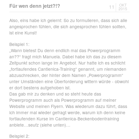
Für wen denn jetzt?!?
OKT
11
2015
Also, eins habe ich gelernt: So zu formulieren, dass sich alle
angesprochen fühlen, die sich angesprochen fühlen sollten,
ist eine Kunst!
Beispiel 1:
„Wann bietest Du denn endlich mal das Powerprogramm
an??“ fragt mich Manuela. Dabei habe ich das zu diesem
Zeitpunkt schon lange im Angebot. Nur hatte ich es schlicht
„fortlaufendes Cantienica-Training“ genannt, um niemanden
abzuschrecken, der hinter dem Namen „Powerprogramm“
unter Umständen eine Überforderung wittern würde - obwohl
er dort bestens aufgehoben ist.
Das gab mir zu denken und so steht heute das
Powerprogramm auch als Powerprogramm auf meiner
Website und meinen Flyern. Was wiederum dazu führt, dass
ich immer mal wieder gefragt werde, warum ich denn keine
fortlaufenden Kurse im Cantienica-Beckenbodentraining
anbiete…seufz (siehe unten)…
Beispiel 2: