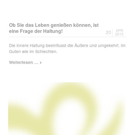
Ob Sie das Leben genießen können, ist
eine Frage der Haltung!
APR
20
2015
Die innere Haltung beeinflusst die Äußere und umgekehrt. Im
Guten wie im Schlechten.
Ob
Weiterlesen …
Sie
das
Leben
genießen
können,
ist
eine
Frage
der
Haltung!