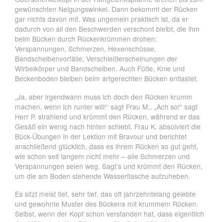
gewünschten Neigungswinkel. Dann bekommt der Rücken
gar nichts davon mit. Was ungemein praktisch ist, da er
dadurch von all den Beschwerden verschont bleibt, die ihm
beim Bücken durch Rückenkrümmen drohen:
Verspannungen, Schmerzen, Hexenschüsse,
Bandscheibenvorfälle, Verschleißerscheinungen der
Wirbelkörper und Bandscheiben. Auch Füße, Knie und
Beckenboden bleiben beim artgerechten Bücken entlastet.
„Ja, aber irgendwann muss ich doch den Rücken krumm
machen, wenn ich runter will!“ sagt Frau M.. „Ach so!“ sagt
Herr P. strahlend und krümmt den Rücken, während er das
Gesäß ein wenig nach hinten schiebt. Frau K. absolviert die
Bück-Übungen in der Lektion mit Bravour und berichtet
anschließend glücklich, dass es ihrem Rücken so gut geht,
wie schon seit langem nicht mehr – alle Schmerzen und
Verspannungen seien weg. Sagt’s und krümmt den Rücken,
um die am Boden stehende Wasserflasche aufzuheben.
Es sitzt meist tief, sehr tief, das oft jahrzehntelang gelebte
und gewohnte Muster des Bückens mit krummem Rücken.
Selbst, wenn der Kopf schon verstanden hat, dass eigentlich