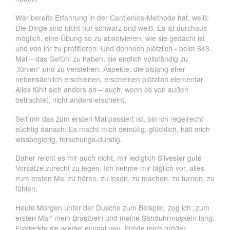
Wer bereits Erfahrung in der Cantienica-Methode hat, weiß:
Die Dinge sind nicht nur schwarz und weiß. Es ist durchaus
möglich, eine Übung so zu absolvieren, wie sie gedacht ist
und von ihr zu profitieren. Und dennoch plötzlich - beim 643.
Mal – das Gefühl zu haben, sie endlich vollständig zu
„fühlen“ und zu verstehen. Aspekte, die bislang eher
nebensächlich erschienen, erscheinen plötzlich elementar.
Alles fühlt sich anders an – auch, wenn es von außen
betrachtet, nicht anders erscheint.
Seit mir das zum ersten Mal passiert ist, bin ich regelrecht
süchtig danach. Es macht mich demütig, glücklich, hält mich
wissbegierig, forschungs-durstig.
Daher reicht es mir auch nicht, mir lediglich Silvester gute
Vorsätze zurecht zu legen. Ich nehme mir täglich vor, alles
zum ersten Mal zu hören, zu lesen, zu machen, zu turnen, zu
fühlen.
Heute Morgen unter der Dusche zum Beispiel, zog ich „zum
ersten Mal“ mein Brustbein und meine Sanduhrmuskeln lang.
Entdeckte sie wieder einmal neu. Fühlte mich größer,