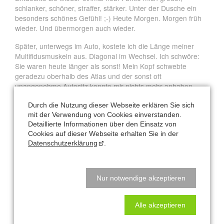
schlanker, schöner, straffer, stärker. Unter der Dusche ein
besonders schönes Gefühl! ;-) Heute Morgen. Morgen früh
wieder. Und übermorgen auch wieder.
Später, unterwegs im Auto, kostete ich die Länge meiner
Multifidusmuskeln aus. Diagonal im Wechsel. Ich schwöre:
Sie waren heute länger als sonst! Mein Kopf schwebte
geradezu oberhalb des Atlas und der sonst oft
unangenehme Autositz konnte mir nichts mehr anhaben…
Gestern war ich fasziniert von der Wirkung des „banalen“
Durch die Nutzung dieser Webseite erklären Sie sich
Zug-Gegenzug-Prinzips zwischen Kniekehlen und
mit der Verwendung von Cookies einverstanden.
Sitzbeinhöckern im „Brutalo“ auf meine Bauchmuskeln. Die
Detaillierte Informationen über den Einsatz von
haben sich doch tatsächlich herausgefordert gefühlt – und
Cookies auf dieser Webseite erhalten Sie in der
Datenschutzerklärung
.
sie sind jetzt nicht gerade verkümmert. ;-) Habe ich so zum
ersten Mal gemacht, gespürt. Also nein: Natürlich nicht. Habe
ich schon tausend Mal gemacht. Und dennoch irgendwie
gestern zum erste Mal.
Nur notwendige akzeptieren
Ach: Probieren Sie es einfach einmal selbst aus!
Dann
muss ich mich hier nicht um Kopf und Kragen reden, sondern
Alle akzeptieren
kann Ihnen einfach nur entspannt alles Gute für das neue
Jahr wünschen!