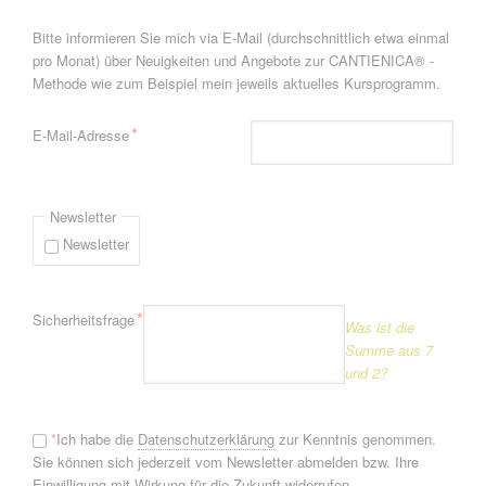
Bitte informieren Sie mich via E-Mail (durchschnittlich etwa einmal
pro Monat) über Neuigkeiten und Angebote zur CANTIENICA® -
Methode wie zum Beispiel mein jeweils aktuelles Kursprogramm.
Pflichtfeld
*
E-Mail-Adresse
Newsletter
Newsletter
Pflichtfeld
*
Sicherheitsfrage
Was ist die
Summe aus 7
und 2?
*
Ich habe die
Datenschutzerklärung
zur Kenntnis genommen.
Sie können sich jederzeit vom Newsletter abmelden bzw. Ihre
Einwilligung mit Wirkung für die Zukunft widerrufen.