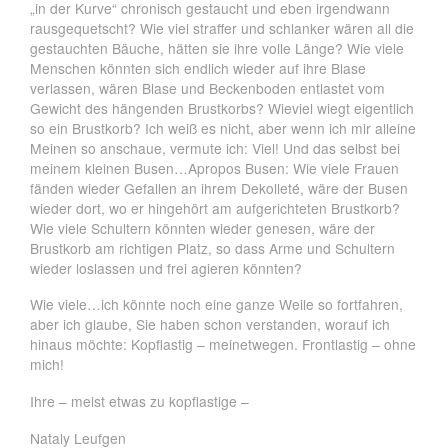
„in der Kurve“ chronisch gestaucht und eben irgendwann
rausgequetscht? Wie viel straffer und schlanker wären all die
gestauchten Bäuche, hätten sie ihre volle Länge? Wie viele
Menschen könnten sich endlich wieder auf ihre Blase
verlassen, wären Blase und Beckenboden entlastet vom
Gewicht des hängenden Brustkorbs? Wieviel wiegt eigentlich
so ein Brustkorb? Ich weiß es nicht, aber wenn ich mir alleine
Meinen so anschaue, vermute ich: Viel! Und das selbst bei
meinem kleinen Busen…Apropos Busen: Wie viele Frauen
fänden wieder Gefallen an ihrem Dekolleté, wäre der Busen
wieder dort, wo er hingehört am aufgerichteten Brustkorb?
Wie viele Schultern könnten wieder genesen, wäre der
Brustkorb am richtigen Platz, so dass Arme und Schultern
wieder loslassen und frei agieren könnten?
Wie viele…ich könnte noch eine ganze Weile so fortfahren,
aber ich glaube, Sie haben schon verstanden, worauf ich
hinaus möchte: Kopflastig – meinetwegen. Frontlastig – ohne
mich!
Ihre – meist etwas zu kopflastige –
Nataly Leufgen