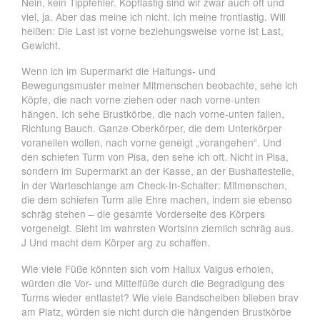
Nein, kein Tippfehler. Kopflastig sind wir zwar auch oft und
viel, ja. Aber das meine ich nicht. Ich meine frontlastig. Will
heißen: Die Last ist vorne beziehungsweise vorne ist Last,
Gewicht.
Wenn ich im Supermarkt die Haltungs- und
Bewegungsmuster meiner Mitmenschen beobachte, sehe ich
Köpfe, die nach vorne ziehen oder nach vorne-unten
hängen. Ich sehe Brustkörbe, die nach vorne-unten fallen,
Richtung Bauch. Ganze Oberkörper, die dem Unterkörper
voraneilen wollen, nach vorne geneigt „vorangehen“. Und
den schiefen Turm von Pisa, den sehe ich oft. Nicht in Pisa,
sondern im Supermarkt an der Kasse, an der Bushaltestelle,
in der Warteschlange am Check-In-Schalter: Mitmenschen,
die dem schiefen Turm alle Ehre machen, indem sie ebenso
schräg stehen – die gesamte Vorderseite des Körpers
vorgeneigt. Sieht im wahrsten Wortsinn ziemlich schräg aus.
J Und macht dem Körper arg zu schaffen.
Wie viele Füße könnten sich vom Hallux Valgus erholen,
würden die Vor- und Mittelfüße durch die Begradigung des
Turms wieder entlastet? Wie viele Bandscheiben blieben brav
am Platz, würden sie nicht durch die hängenden Brustkörbe