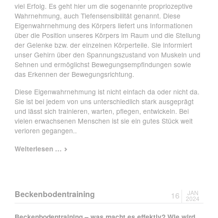
viel Erfolg. Es geht hier um die sogenannte propriozeptive
Wahrnehmung, auch Tiefensensibilität genannt. Diese
Eigenwahrnehmung des Körpers liefert uns Informationen
über die Position unseres Körpers im Raum und die Stellung
der Gelenke bzw. der einzelnen Körperteile. Sie informiert
unser Gehirn über den Spannungszustand von Muskeln und
Sehnen und ermöglichst Bewegungsempfindungen sowie
das Erkennen der Bewegungsrichtung.
Diese Eigenwahrnehmung ist nicht einfach da oder nicht da.
Sie ist bei jedem von uns unterschiedlich stark ausgeprägt
und lässt sich trainieren, warten, pflegen, entwickeln. Bei
vielen erwachsenen Menschen ist sie ein gutes Stück weit
verloren gegangen..
Rolf
Weiterlesen …
trägt
Flieder
Beckenbodentraining
JAN
16
2024
Beckenbodentraining – was macht es effektiv? Wie wird