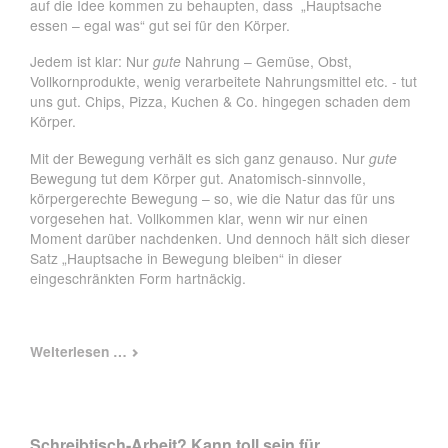
auf die Idee kommen zu behaupten, dass „Hauptsache
essen – egal was“ gut sei für den Körper.
Jedem ist klar: Nur
gute
Nahrung – Gemüse, Obst,
Vollkornprodukte, wenig verarbeitete Nahrungsmittel etc. - tut
uns gut. Chips, Pizza, Kuchen & Co. hingegen schaden dem
Körper.
Mit der Bewegung verhält es sich ganz genauso. Nur
gute
Bewegung tut dem Körper gut. Anatomisch-sinnvolle,
körpergerechte Bewegung – so, wie die Natur das für uns
vorgesehen hat. Vollkommen klar, wenn wir nur einen
Moment darüber nachdenken. Und dennoch hält sich dieser
Satz „Hauptsache in Bewegung bleiben“ in dieser
eingeschränkten Form hartnäckig.
Hauptsache
Weiterlesen …
bewegen?
Hauptsache
essen?
Beides
Schreibtisch-Arbeit? Kann toll sein für