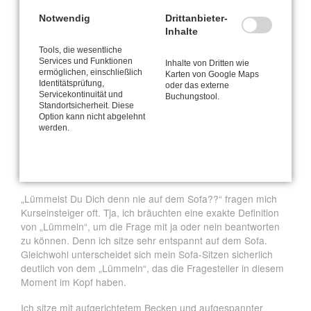
Notwendig
Drittanbieter-
Herzlichst
Inhalte
Ihre
Tools, die wesentliche
Services und Funktionen
Inhalte von Dritten wie
ermöglichen, einschließlich
Nataly Leufgen
Karten von Google Maps
Identitätsprüfung,
oder das externe
Servicekontinuität und
Buchungstool.
Standortsicherheit. Diese
Option kann nicht abgelehnt
werden.
Bequem soll's sein - fürs Hirn!
MÄR
28
2016
Bequem soll’s sein. Für‘s Hirn…
„Lümmelst Du Dich denn nie auf dem Sofa??“ fragen mich
Kurseinsteiger oft. Tja, ich bräuchten eine exakte Definition
von „Lümmeln“, um die Frage mit ja oder nein beantworten
zu können. Denn ich sitze sehr entspannt auf dem Sofa.
Gleichwohl unterscheidet sich mein Sofa-Sitzen sicherlich
deutlich von dem „Lümmeln“, das die Fragesteller in diesem
Moment im Kopf haben.
Ich sitze mit aufgerichtetem Becken und aufgespannter