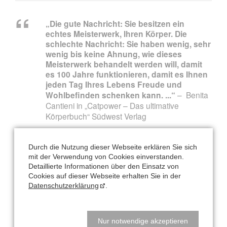
„Die gute Nachricht: Sie besitzen ein
echtes Meisterwerk, Ihren Körper. Die
schlechte Nachricht: Sie haben wenig, sehr
wenig bis keine Ahnung, wie dieses
Meisterwerk behandelt werden will, damit
es 100 Jahre funktionieren, damit es Ihnen
jeden Tag Ihres Lebens Freude und
Wohlbefinden schenken kann. ...“
Benita
Cantieni in „Catpower – Das ultimative
Körperbuch“ Südwest Verlag
Termine
Durch die Nutzung dieser Webseite erklären Sie sich
mit der Verwendung von Cookies einverstanden.
Das Rücken-Programm, Kaarst oder online
Detaillierte Informationen über den Einsatz von
Cookies auf dieser Webseite erhalten Sie in der
dienstags
20:00 - 21:00 Uhr
Kaarst oder
Datenschutzerklärung
.
online
siehe
Kursplan
Nur notwendige akzeptieren