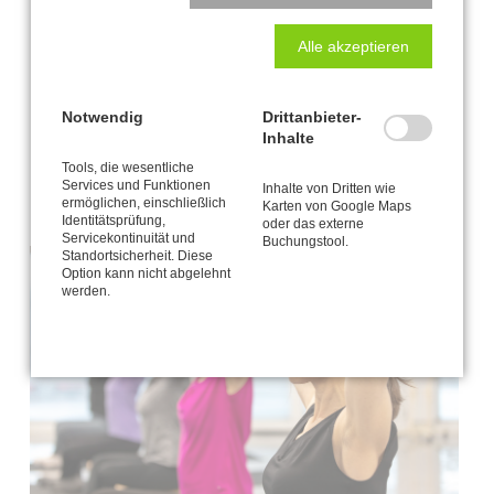
beachte:
JEDE Cantienica®-Kursstunde ist
eine Rückenstunde!
Alle akzeptieren
Notwendig
Drittanbieter-
Inhalte
Buchempfehlung:
„
Tigerfeeling. Das Rückenprogramm für sie und ihn.“ Benita
Tools, die wesentliche
Services und Funktionen
Cantieni, Südwest Verlag
Inhalte von Dritten wie
ermöglichen, einschließlich
Karten von Google Maps
Identitätsprüfung,
oder das externe
Servicekontinuität und
Buchungstool.
Standortsicherheit. Diese
Option kann nicht abgelehnt
werden.