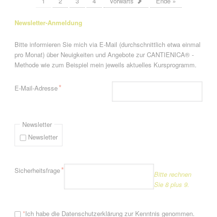
1
2
3
4
Vorwärts
Ende »
Newsletter-Anmeldung
Bitte informieren Sie mich via E-Mail (durchschnittlich etwa einmal
pro Monat) über Neuigkeiten und Angebote zur CANTIENICA® -
Methode wie zum Beispiel mein jeweils aktuelles Kursprogramm.
Pflichtfeld
*
E-Mail-Adresse
Newsletter
Newsletter
Pflichtfeld
*
Sicherheitsfrage
Bitte rechnen
Sie 8 plus 9.
*
Ich habe die
Datenschutzerklärung
zur Kenntnis genommen.