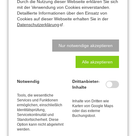
Durch die Nutzung dieser Webseite erklären Sie sich
mit der Verwendung von Cookies einverstanden.
Konditionen:
Detaillierte Informationen über den Einsatz von
Cookies auf dieser Webseite erhalten Sie in der
Kursgebühr für 90 Minuten: 55 €
Datenschutzerklärung
.
ab 4 Teilnehmer
Vorkenntnisse aus
Basis-Workshop
oder Vergleichbarem
Nur notwendige akzeptieren
erforderlich.
Voranmeldung erforderlich.
Abmeldungen spätestens 1 Woche vorher. Bei späterer Abmeldung
Alle akzeptieren
ist die volle Kursgebühr zu entrichten.
Notwendig
Drittanbieter-
Inhalte
Tools, die wesentliche
Services und Funktionen
Inhalte von Dritten wie
ermöglichen, einschließlich
Karten von Google Maps
Büro und Postanschrift
Identitätsprüfung,
oder das externe
Servicekontinuität und
Buchungstool.
CANTIENICA
Standortsicherheit. Diese
-STUDIO Nataly Leufgen
®
Option kann nicht abgelehnt
Kaarst – Düsseldorf
werden.
Klausnerstraße 26