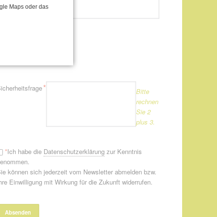
flichtfeld
*
-Mail-Adresse
ogle Maps oder das
Newsletter
Newsletter
flichtfeld
*
icherheitsfrage
Bitte
rechnen
Sie 2
plus 3.
*
Ich habe die
Datenschutzerklärung
zur Kenntnis
genommen.
ie können sich jederzeit vom Newsletter abmelden bzw.
hre Einwilligung mit Wirkung für die Zukunft widerrufen.