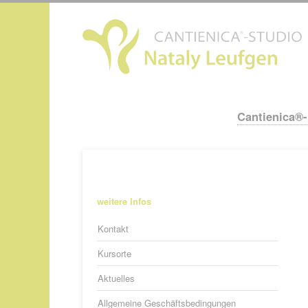
N
ü
Cantienica®
Navigation
überspringen
Navigation
weitere Infos
überspringen
Kontakt
Kursorte
Aktuelles
Allgemeine Geschäftsbedingungen