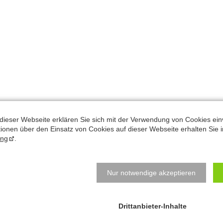
dieser Webseite erklären Sie sich mit der Verwendung von Cookies ein
ationen über den Einsatz von Cookies auf dieser Webseite erhalten Sie i
ung
.
Natalys Blog
N
B
Nur notwendige akzeptieren
Hauptsache bewegen? Hauptsache essen? Beides
e
Quatsch!
z
j
Drittanbieter-Inhalte
Schreibtisch-Arbeit? Kann toll sein für den Körper!