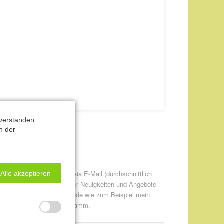
verstanden.
n der
ewsletter-Anmeldung
itte informieren Sie mich via E-Mail (durchschnittlich
Alle akzeptieren
twa einmal pro Monat) über Neuigkeiten und Angebote
ur CANTIENICA® - Methode wie zum Beispiel mein
eweils aktuelles Kursprogramm.