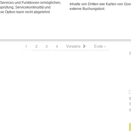
P
E
e Services und Funktionen ermöglichen,
Veränderung braucht Klarheit - lass uns sprechen!
Inhalte von Dritten wie Karten von Go
tsprüfung, Servicekontinuität und
externe Buchungstool.
ese Option kann nicht abgelehnt
Rolf trägt Flieder
Seite 1 von 4
1
2
3
4
Vorwärts
Ende »
P
S
S
I