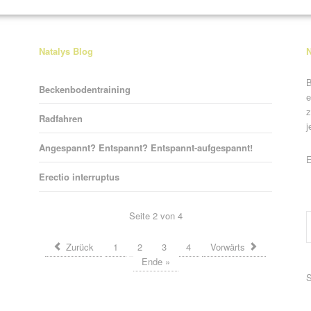
Natalys Blog
N
B
Beckenbodentraining
e
z
Radfahren
j
Angespannt? Entspannt? Entspannt-aufgespannt!
P
E
Erectio interruptus
Seite 2 von 4
Zurück
1
2
3
4
Vorwärts
Ende »
P
S