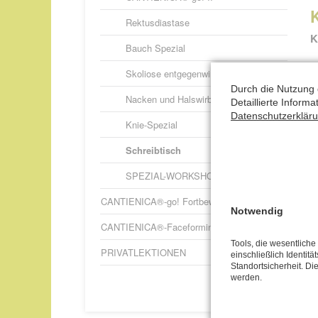
Rektusdiastase
K
Bauch Spezial
a
Skoliose entgegenwirken
Durch die Nutzung 
V
Nacken und Halswirbelsäule
Detaillierte Inform
V
Datenschutzerklär
Knie-Spezial
A
Schreibtisch
SPEZIAL-WORKSHOPS – weitere
CANTIENICA®-go! Fortbewegung 2.0
Notwendig
CANTIENICA®-Faceforming
Tools, die wesentlich
PRIVATLEKTIONEN
einschließlich Identitä
Standortsicherheit. Di
werden.