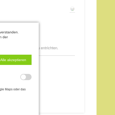
verstanden.
lich.
n der
ie volle Kursgebühr zu entrichten.
Alle akzeptieren
ogle Maps oder das