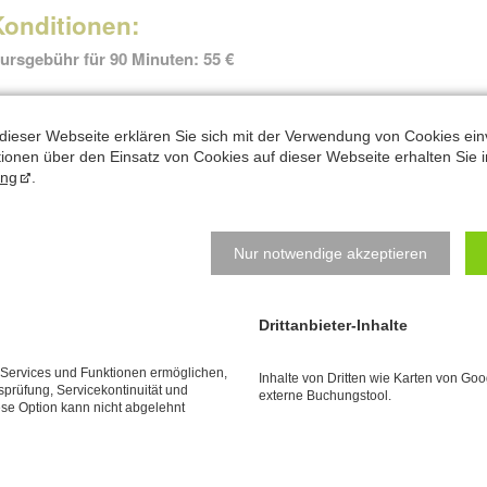
Konditionen:
ursgebühr für 90 Minuten: 55 €
b 4 Teilnehmer
dieser Webseite erklären Sie sich mit der Verwendung von Cookies ein
orkenntnisse aus
Basis-Workshop
oder Vergleichbarem erforder
ationen über den Einsatz von Cookies auf dieser Webseite erhalten Sie i
oranmeldung erforderlich.
ung
.
bmeldungen spätestens 1 Woche vorher. Bei späterer Abmeldung ist d
Nur notwendige akzeptieren
Drittanbieter-Inhalte
e Services und Funktionen ermöglichen,
Inhalte von Dritten wie Karten von Go
tsprüfung, Servicekontinuität und
externe Buchungstool.
ese Option kann nicht abgelehnt