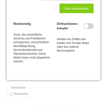
Erectio interruptus
Alle akzeptieren
Seite 2 von 4
Notwendig
Drittanbieter-
Zurück
1
2
3
4
Vorwärts
Ende »
Inhalte
Tools, die wesentliche
Newsletter-Anmeldung
Services und Funktionen
Inhalte von Dritten wie
ermöglichen, einschließlich
Karten von Google Maps
Identitätsprüfung,
oder das externe
Bitte informieren Sie mich via E-Mail (durchschnittlich etwa einmal
Servicekontinuität und
Buchungstool.
pro Monat) über Neuigkeiten und Angebote zur CANTIENICA® -
Standortsicherheit. Diese
Methode wie zum Beispiel mein jeweils aktuelles Kursprogramm.
Option kann nicht abgelehnt
werden.
Pflichtfeld
*
E-Mail-Adresse
Newsletter
Newsletter