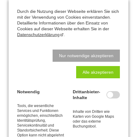
Kaarst – Düsseldorf
Klausnerstraße 26
Durch die Nutzung dieser Webseite erklären Sie sich
41564 Kaarst
mit der Verwendung von Cookies einverstanden.
Detaillierte Informationen über den Einsatz von
Cookies auf dieser Webseite erhalten Sie in der
Studio-Adresse in Kaarst:
Datenschutzerklärung
.
Alte Heerstraße 61
41564 Kaarst
Nur notwendige akzeptieren
Natalys Blog
Alle akzeptieren
Beckenbodentraining
Notwendig
Drittanbieter-
Radfahren
Inhalte
Tools, die wesentliche
Angespannt? Entspannt? Entspannt-aufgespannt!
Services und Funktionen
Inhalte von Dritten wie
ermöglichen, einschließlich
Karten von Google Maps
Erectio interruptus
Identitätsprüfung,
oder das externe
Servicekontinuität und
Buchungstool.
Standortsicherheit. Diese
Option kann nicht abgelehnt