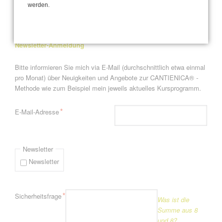
Seite 2 von 4
werden.
Zurück
1
2
3
4
Vorwärts
Ende »
Newsletter-Anmeldung
Bitte informieren Sie mich via E-Mail (durchschnittlich etwa einmal
pro Monat) über Neuigkeiten und Angebote zur CANTIENICA® -
Methode wie zum Beispiel mein jeweils aktuelles Kursprogramm.
Pflichtfeld
*
E-Mail-Adresse
Newsletter
Newsletter
Pflichtfeld
*
Sicherheitsfrage
Was ist die
Summe aus 8
und 8?