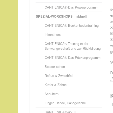
CANTIENICA®-Das Powerprogramm
s
e
SPEZIAL-WORKSHOPS – aktuell
a
CANTIENICA®-Beckenbodentraining
X
B
Inkontinenz
S
CANTIENICA®-Training in der
w
Schwangerschaft und zur Rückbildung
g
CANTIENICA®-Das Rückenprogramm
9
Besser sehen
D
Reflux & Zwerchfell
„
Kiefer & Zähne
Schultern
K
Finger, Hände, Handgelenke
CANTIENICA®-go! II