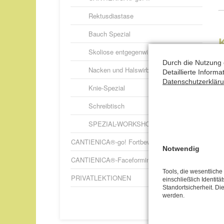
Rektusdiastase
Bauch Spezial
Skoliose entgegenwirken
K
Durch die Nutzung 
Nacken und Halswirbelsäule
Detaillierte Inform
a
Datenschutzerklär
Knie-Spezial
V
Schreibtisch
V
A
SPEZIAL-WORKSHOPS – weitere
CANTIENICA®-go! Fortbewegung 2.0
Notwendig
CANTIENICA®-Faceforming
Tools, die wesentlich
PRIVATLEKTIONEN
einschließlich Identitä
Standortsicherheit. Di
werden.