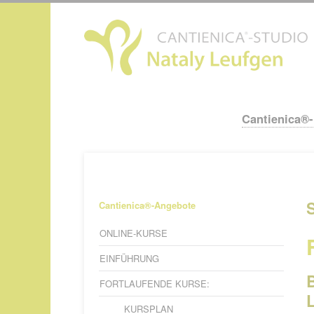
N
ü
Cantienica®
Navigation
überspringen
Navigation
Cantienica®-Angebote
überspringen
ONLINE-KURSE
EINFÜHRUNG
FORTLAUFENDE KURSE:
L
KURSPLAN