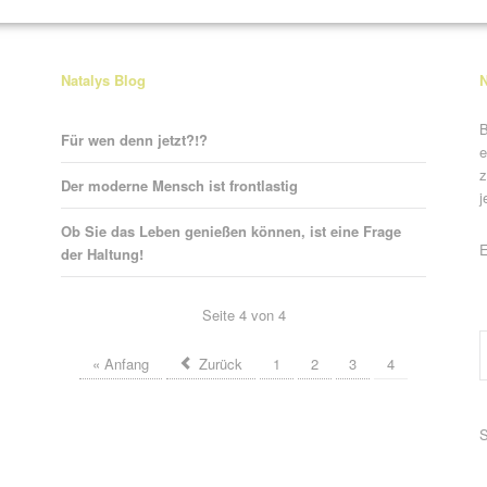
Natalys Blog
N
B
Für wen denn jetzt?!?
e
z
Der moderne Mensch ist frontlastig
j
Ob Sie das Leben genießen können, ist eine Frage
P
E
der Haltung!
Seite 4 von 4
« Anfang
Zurück
1
2
3
4
P
S