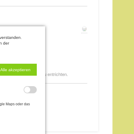
verstanden.
n der
lich.
Alle akzeptieren
ie volle Kursgebühr zu entrichten.
ogle Maps oder das