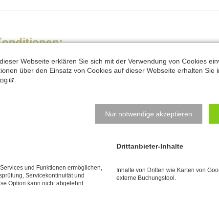
Konditionen:
ursgebühr für 90 Minuten: 55 €
dieser Webseite erklären Sie sich mit der Verwendung von Cookies ein
ationen über den Einsatz von Cookies auf dieser Webseite erhalten Sie i
b 4 Teilnehmer
ung
.
orkenntnisse aus
Basis-Workshop
oder Vergleichbarem erforder
oranmeldung erforderlich.
Nur notwendige akzeptieren
bmeldungen spätestens 1 Woche vorher. Bei späterer Abmeldung ist d
Drittanbieter-Inhalte
e Services und Funktionen ermöglichen,
Inhalte von Dritten wie Karten von Go
tsprüfung, Servicekontinuität und
externe Buchungstool.
ese Option kann nicht abgelehnt