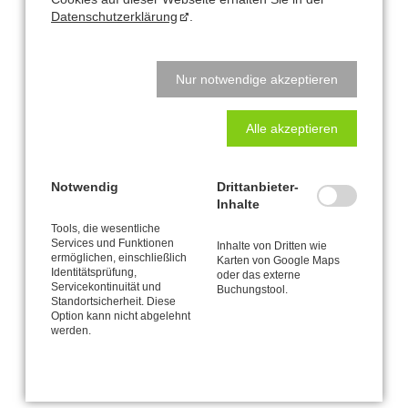
erforderlich.
Datenschutzerklärung
.
Voranmeldung erforderlich.
Abmeldungen spätestens 1 Woche vorher. Bei späterer Abmeldung
ist die volle Kursgebühr zu entrichten.
Nur notwendige akzeptieren
Alle akzeptieren
Büro und Postanschrift
Notwendig
Drittanbieter-
Inhalte
CANTIENICA
-STUDIO Nataly Leufgen
®
Tools, die wesentliche
Services und Funktionen
Kaarst – Düsseldorf
Inhalte von Dritten wie
ermöglichen, einschließlich
Karten von Google Maps
Klausnerstraße 26
Identitätsprüfung,
oder das externe
41564 Kaarst
Servicekontinuität und
Buchungstool.
Standortsicherheit. Diese
Option kann nicht abgelehnt
Studio-Adresse in Kaarst:
werden.
Alte Heerstraße 61
41564 Kaarst