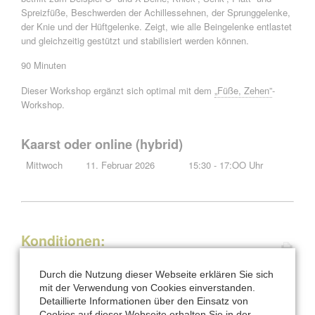
Spreizfüße, Beschwerden der Achillessehnen, der Sprunggelenke,
der Knie und der Hüftgelenke. Zeigt, wie alle Beingelenke entlastet
und gleichzeitig gestützt und stabilisiert werden können.
90 Minuten
Dieser Workshop ergänzt sich optimal mit dem
„Füße, Zehen”
-
Workshop.
Kaarst oder online (hybrid)
Mittwoch
11. Februar 2026
15:30 - 17:OO Uhr
Konditionen:
Kursgebühr für 90 Minuten: 55 €
Durch die Nutzung dieser Webseite erklären Sie sich
ab 4 Teilnehmer
mit der Verwendung von Cookies einverstanden.
Detaillierte Informationen über den Einsatz von
Vorkenntnisse aus
Basis-Workshop
oder Vergleichbarem
Cookies auf dieser Webseite erhalten Sie in der