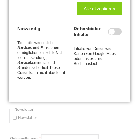
Alle akzeptieren
Seite 1 von 4
Notwendig
Drittanbieter-
1
2
3
4
Vorwärts
Ende »
Inhalte
Tools, die wesentliche
Newsletter-Anmeldung
Services und Funktionen
Inhalte von Dritten wie
ermöglichen, einschließlich
Karten von Google Maps
Bitte informieren Sie mich via E-Mail (durchschnittlich etwa einmal
Identitätsprüfung,
oder das externe
Servicekontinuität und
Buchungstool.
pro Monat) über Neuigkeiten und Angebote zur CANTIENICA® -
Standortsicherheit. Diese
Methode wie zum Beispiel mein jeweils aktuelles Kursprogramm.
Option kann nicht abgelehnt
werden.
Pflichtfeld
*
E-Mail-Adresse
Newsletter
Newsletter
Pflichtfeld
*
Sicherheitsfrage