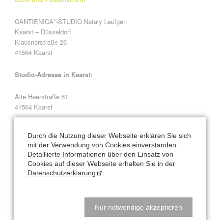
CANTIENICA
-STUDIO Nataly Leufgen
®
Kaarst – Düsseldorf
Klausnerstraße 26
41564 Kaarst
Studio-Adresse in Kaarst:
Alte Heerstraße 61
41564 Kaarst
Natalys Blog
Durch die Nutzung dieser Webseite erklären Sie sich
mit der Verwendung von Cookies einverstanden.
Detaillierte Informationen über den Einsatz von
Hauptsache bewegen? Hauptsache essen? Beides Quatsch!
Cookies auf dieser Webseite erhalten Sie in der
Datenschutzerklärung
.
Schreibtisch-Arbeit? Kann toll sein für den Körper!
Veränderung braucht Klarheit - lass uns sprechen!
Nur notwendige akzeptieren
Rolf trägt Flieder