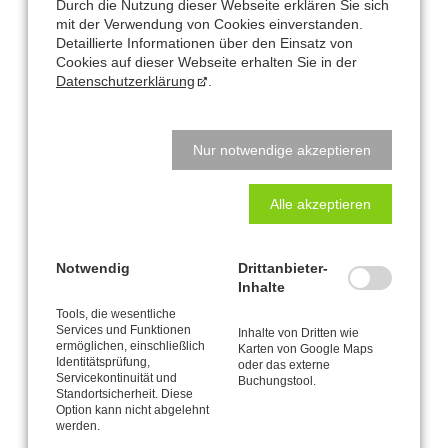
Durch die Nutzung dieser Webseite erklären Sie sich
mit der Verwendung von Cookies einverstanden.
Konditionen:
Detaillierte Informationen über den Einsatz von
Cookies auf dieser Webseite erhalten Sie in der
Kursgebühr für 90 Minuten: 55 €
Datenschutzerklärung
.
ab 4 Teilnehmer
Vorkenntnisse aus
Basis-Workshop
oder Vergleichbarem
Nur notwendige akzeptieren
erforderlich.
Voranmeldung erforderlich.
Abmeldungen spätestens 1 Woche vorher. Bei späterer Abmeldung
Alle akzeptieren
ist die volle Kursgebühr zu entrichten.
Notwendig
Drittanbieter-
Inhalte
Tools, die wesentliche
Services und Funktionen
Inhalte von Dritten wie
ermöglichen, einschließlich
Karten von Google Maps
Büro und Postanschrift
Identitätsprüfung,
oder das externe
Servicekontinuität und
Buchungstool.
CANTIENICA
Standortsicherheit. Diese
-STUDIO Nataly Leufgen
®
Option kann nicht abgelehnt
Kaarst – Düsseldorf
werden.
Klausnerstraße 26