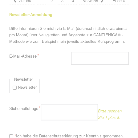
Zurück
1
2
3
4
Vorwärts
Ende »
Newsletter-Anmeldung
Bitte informieren Sie mich via E-Mail (durchschnittlich etwa einmal
pro Monat) über Neuigkeiten und Angebote zur CANTIENICA® -
Methode wie zum Beispiel mein jeweils aktuelles Kursprogramm.
Pflichtfeld
*
E-Mail-Adresse
Newsletter
Newsletter
Pflichtfeld
*
Sicherheitsfrage
Bitte rechnen
Sie 1 plus 8.
*
Ich habe die
Datenschutzerklärung
zur Kenntnis genommen.