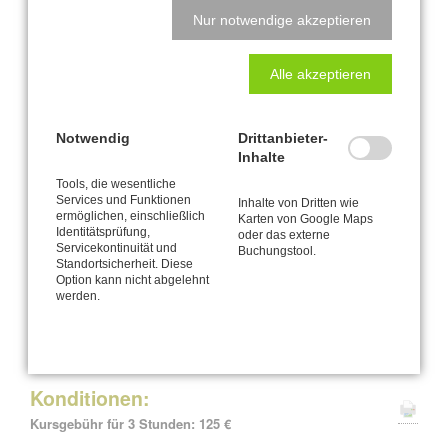
nicht optimal geformte Hüftgelenke
Nur notwendige akzeptieren
• ISG-Beschwerden
• Beckenbeschwerden verschiedenster Art
Alle akzeptieren
• Beckenschiefstand
• Fehlhaltungen
Notwendig
Drittanbieter-
Das CANTIENICA®-Beckenbodentraining – die Effekte:
Inhalte
Tools, die wesentliche
Termine Spezial-Workshops
Services und Funktionen
Inhalte von Dritten wie
ermöglichen, einschließlich
Karten von Google Maps
Kaarst
Identitätsprüfung,
oder das externe
Servicekontinuität und
Buchungstool.
Samstag
03. Oktober 2026
10:00 - 13:00 Uhr
Standortsicherheit. Diese
Option kann nicht abgelehnt
hybrid:
Kaarst oder online
bei Buchung bitte angeben
werden.
Konditionen:
Kursgebühr für 3 Stunden: 125 €