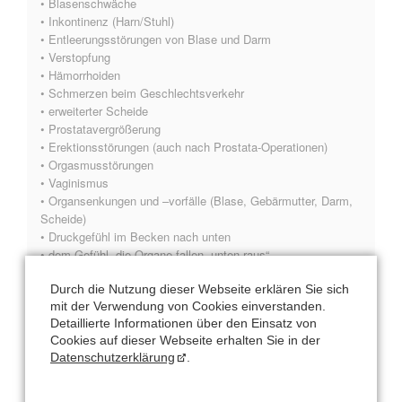
• Blasenschwäche
• Inkontinenz (Harn/Stuhl)
• Entleerungsstörungen von Blase und Darm
• Verstopfung
• Hämorrhoiden
• Schmerzen beim Geschlechtsverkehr
• erweiterter Scheide
• Prostatavergrößerung
• Erektionsstörungen (auch nach Prostata-Operationen)
• Orgasmusstörungen
• Vaginismus
• Organsenkungen und –vorfälle (Blase, Gebärmutter, Darm,
Scheide)
• Druckgefühl im Becken nach unten
• dem Gefühl, die Organe fallen „unten raus“
• Rektusdiastase
Durch die Nutzung dieser Webseite erklären Sie sich
• Leisten-, Bauchwandbrüche (Hernien)
mit der Verwendung von Cookies einverstanden.
• Kreuz- und Rückenschmerzen
Detaillierte Informationen über den Einsatz von
• Hüftgelenksarthrose
Cookies auf dieser Webseite erhalten Sie in der
• zur Vorbereitung einer Unterleibsoperation
Datenschutzerklärung
.
• zur Stabilisierung des Ergebnisses nach einer
Unterleibsoperation
• Hüftdysplasie, Impingement (FAI) bzw. Beschwerden durch