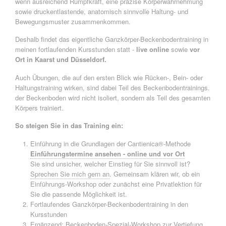
wenn ausreichend Rumpfkraft, eine präzise Körperwahrnehmung
sowie druckentlastende, anatomisch sinnvolle Haltung- und
Bewegungsmuster zusammenkommen.
Deshalb findet das eigentliche Ganzkörper-Beckenbodentraining in
meinen fortlaufenden Kursstunden statt -
live online
sowie
vor
Ort in Kaarst und Düsseldorf.
Auch Übungen, die auf den ersten Blick wie Rücken-, Bein- oder
Haltungstraining wirken, sind dabei Teil des Beckenbodentrainings.
der Beckenboden wird nicht isoliert, sondern als Teil des gesamten
Körpers trainiert.
So steigen Sie in das Training ein:
Einführung in die Grundlagen der Cantienica®-Methode
Einführungstermine ansehen - online und vor Ort
Sie sind unsicher, welcher Einstieg für Sie sinnvoll ist?
Sprechen Sie mich gern an
. Gemeinsam klären wir, ob ein
Einführungs-Workshop oder zunächst eine Privatlektion für
Sie die passende Möglichkeit ist.
Fortlaufendes Ganzkörper-Beckenbodentraining in den
Kursstunden
Ergänzend: Beckenboden-Spezial-Workshop zur Vertiefung