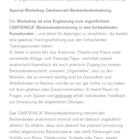
Spezial-Workshop Cantienica®-Beckenbodentraining:
Der
Workshop ist eine Ergänzung zum eigentlichem
CANTIENICA
-Beckenbodentraining in den fortlaufenden
®
Kursstunden
– und daher für diejenigen zu empfehlen, die bereits
eine gewisse Trainingserfahrung aus den fortlaufenden
Trainingsstunden haben.
Er bietet in einem Mix aus Anatomie, Theorie und Praxis viele
essentielle Alltags- und Trainings-Tipps, vermittelt sowohl
anatomisch-theoretisch als auch praktisch Zugang zur inneren
Beckenbodenschicht, unserem „Organheber“, also zu den
Muskeln, die so eminent wichtig sind für Gesundheit und
Wohlbefinden im Becken und die so rein gar nichts zu tun haben
mit Aufzugfahren oder Zusammenkneifen. Er bietet Raum für
Fragen, zum Spüren und
jede/jeder
erhält individuelles Feedback
zur Umsetzung der angeleiteten Übungen.
Das CANTIENICA
-Beckenbodentraining trainiert den
®
Beckenboden anatomisch sinnvoll und ist dadurch unglaublich
effektiv! So effektiv, dass sich dadurch bei präziser Umsetzung
selbst abgerutschte Beckenorgane, das heißt Senkungen und
Vorfälle von Blase, Gebärmutter, Scheide oder Darm, wieder