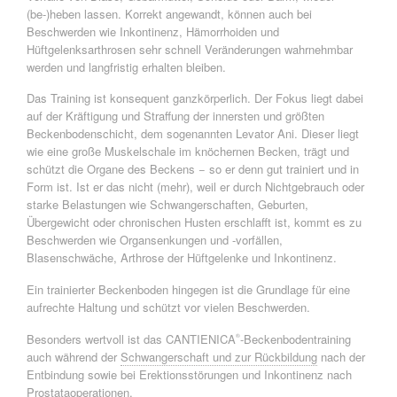
(be-)heben lassen. Korrekt angewandt, können auch bei
Beschwerden wie Inkontinenz, Hämorrhoiden und
Hüftgelenksarthrosen sehr schnell Veränderungen wahrnehmbar
werden und langfristig erhalten bleiben.
Das Training ist konsequent ganzkörperlich. Der Fokus liegt dabei
auf der Kräftigung und Straffung der innersten und größten
Beckenbodenschicht, dem sogenannten Levator Ani. Dieser liegt
wie eine große Muskelschale im knöchernen Becken, trägt und
schützt die Organe des Beckens − so er denn gut trainiert und in
Form ist. Ist er das nicht (mehr), weil er durch Nichtgebrauch oder
starke Belastungen wie Schwangerschaften, Geburten,
Übergewicht oder chronischen Husten erschlafft ist, kommt es zu
Beschwerden wie Organsenkungen und -vorfällen,
Blasenschwäche, Arthrose der Hüftgelenke und Inkontinenz.
Ein trainierter Beckenboden hingegen ist die Grundlage für eine
aufrechte Haltung und schützt vor vielen Beschwerden.
Besonders wertvoll ist das CANTIENICA
-Beckenbodentraining
®
auch während der
Schwangerschaft und zur Rückbildung
nach der
Entbindung sowie bei Erektionsstörungen und Inkontinenz nach
Prostataoperationen.