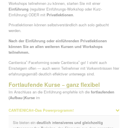
Workshops teilnehmen zu können, starten Sie mit einer
Einführung
(regulärer Einführungs-Workshop oder Kurz-
Einführung) ODER mit
Privatlektionen
.
Privatlektionen können selbstverständlich auch solo gebucht
werden.
Nach der Einführung oder einführenden Privatlektionen
können Sie an allen weiteren Kursen und Workshops
teilnehmen.
Cantienica
-Faceforming sowie Cantienica
-go! I steht auch
®
®
Einsteigern offen — auch wenn Teilnehmer mit Vorkenntnissen hier
erfahrungsgemäß deutlich effektiver unterwegs sind.
Fortlaufende Kurse − ganz flexibel
Im Anschluss an die Einführung empfehle ich die
fortlaufenden
(Aufbau-)Kurse
im
CANTIENICA®-Das Powerprogramm!
Sie bieten ein
deutlich
i
ntensiveres und gleichzeitig