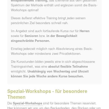
entspannendes Training,
das Elemente aus dem gesamten
Spektrum der Methode enthält und ergänzen somit die Basis-
Workshops optimal!
Dieses äußerst effektive Training bringt
jeden
seinem
persönlichen Ziel besonders schnell nah.
Im Angebot sind auch fortlaufende Kurse nur für
Herren
sowie für
Senioren
bzw.
in der Beweglichkeit
eingeschränkte Personen.
Einstieg jederzeit möglich nach Absolvierung eines Basis-
Workshops oder mindestens zwei Privatlektionen.
Die Kursstunden bilden jeweils eine in sich abgeschlossene
Trainingseinheit, was eine
absolut flexible Teilnahme
ermöglicht.
Unabhängig von Wochentag und Uhrzeit
können Sie jede Woche andere Kurse besuchen.
Spezial-Workshops - für besondere
Themen
Die
Spezial-Workshops
sind für besondere Themen reserviert.
Hier kümmern wir uns um den Beckenboden, den Rücken oder um