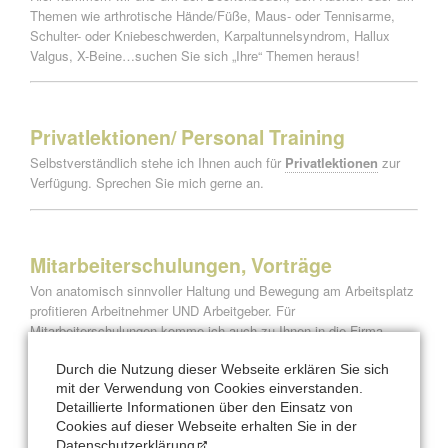
Themen wie arthrotische Hände/Füße, Maus- oder Tennisarme,
Schulter- oder Kniebeschwerden, Karpaltunnelsyndrom, Hallux
Valgus, X-Beine…suchen Sie sich „Ihre“ Themen heraus!
Privatlektionen/ Personal Training
Selbstverständlich
stehe ich Ihnen auch für
Privatlektionen
zur
Verfügung. Sprechen Sie mich gerne an.
Mitarbeiterschulungen, Vorträge
Von anatomisch sinnvoller Haltung und Bewegung am Arbeitsplatz
profitieren Arbeitnehmer UND Arbeitgeber. Für
Mitarbeiterschulungen komme ich auch zu Ihnen in die Firma.
Gerne erstelle ich Ihnen ein passendes Angebot und nenne
Referenzen.
Durch die Nutzung dieser Webseite erklären Sie sich
mit der Verwendung von Cookies einverstanden.
Sollten Sie an einem Vortrag interessiert sein,
sprechen Sie mich
Detaillierte Informationen über den Einsatz von
bitte auch an
.
Cookies auf dieser Webseite erhalten Sie in der
Datenschutzerklärung
.