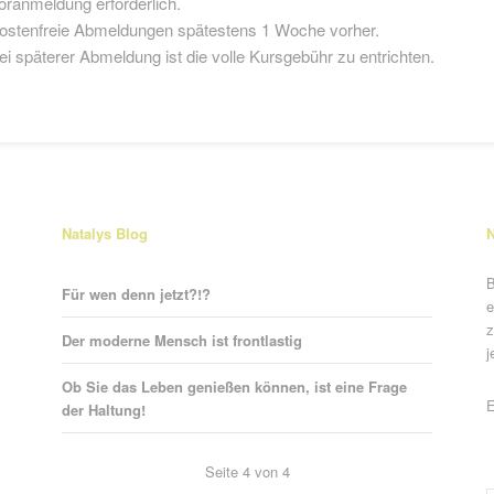
oranmeldung erforderlich.
ostenfreie Abmeldungen spätestens 1 Woche vorher.
ei späterer Abmeldung ist die volle Kursgebühr zu entrichten.
Natalys Blog
N
B
Für wen denn jetzt?!?
e
z
Der moderne Mensch ist frontlastig
j
Ob Sie das Leben genießen können, ist eine Frage
P
E
der Haltung!
Seite 4 von 4