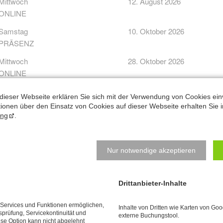
Mittwoch
12. August 2026
ONLINE
Samstag
10. Oktober 2026
PRÄSENZ
Mittwoch
28. Oktober 2026
ONLINE
Samstag
05. Dezember 2026
dieser Webseite erklären Sie sich mit der Verwendung von Cookies ein
PRÄSENZ
ationen über den Einsatz von Cookies auf dieser Webseite erhalten Sie i
ung
.
Sollte keiner der Termine passen:
Ich biete auch einführende Pr
Nur notwendige akzeptieren
eilnahmegebühr
räsenz-Workshop: 150 €
Drittanbieter-Inhalte
kl.
Bonus: 1 zusätzliche Kursstunde für Einsteiger
e Services und Funktionen ermöglichen,
Inhalte von Dritten wie Karten von Go
tsprüfung, Servicekontinuität und
nline-Workshop: 99 €
externe Buchungstool.
ese Option kann nicht abgelehnt