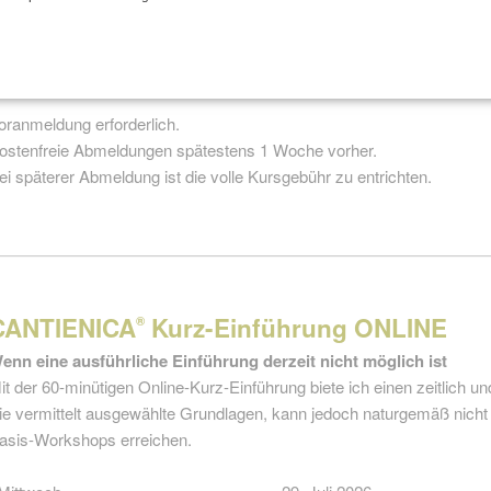
kl.
Bonus: 1 zusätzliche Kursstunde für Einsteiger
eilnehmer 4 — 8 Personen
oranmeldung erforderlich.
ostenfreie Abmeldungen spätestens 1 Woche vorher.
ei späterer Abmeldung ist die volle Kursgebühr zu entrichten.
CANTIENICA
Kurz-Einführung ONLINE
®
enn eine ausführliche Einführung derzeit nicht möglich ist
it der 60-minütigen Online-Kurz-Einführung biete ich einen zeitlich und
ie vermittelt ausgewählte Grundlagen, kann jedoch naturgemäß nicht
asis-Workshops erreichen.