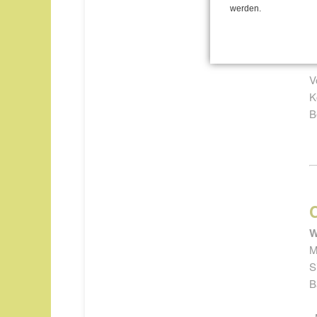
werden.
in
T
V
K
B
W
M
S
B