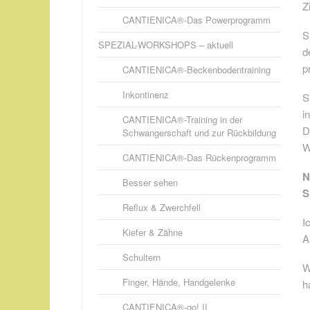
Z
CANTIENICA®-Das Powerprogramm
S
SPEZIAL-WORKSHOPS – aktuell
d
p
CANTIENICA®-Beckenbodentraining
Inkontinenz
S
i
CANTIENICA®-Training in der
D
Schwangerschaft und zur Rückbildung
W
CANTIENICA®-Das Rückenprogramm
N
Besser sehen
S
Reflux & Zwerchfell
I
Kiefer & Zähne
A
Schultern
W
Finger, Hände, Handgelenke
h
CANTIENICA®-go! II