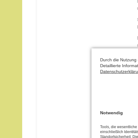
Durch die Nutzung 
Detaillierte Inform
Datenschutzerklär
T
P
Notwendig
in
Tools, die wesentlich
einschließlich Identitä
O
Standortsicherheit. Di