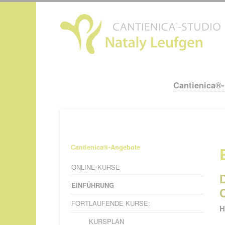
N
ü
Cantienica®
Navigation
überspringen
Navigation
Cantienica®-Angebote
überspringen
ONLINE-KURSE
EINFÜHRUNG
FORTLAUFENDE KURSE:
H
KURSPLAN