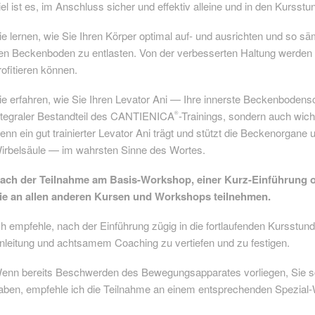
iel ist es, im Anschluss sicher und effektiv alleine und in den Kursst
ie lernen, wie Sie Ihren Körper optimal auf- und ausrichten und so 
en Beckenboden zu entlasten. Von der verbesserten Haltung werden S
rofitieren können.
ie erfahren, wie Sie Ihren Levator Ani — Ihre innerste Beckenbodensc
ntegraler Bestandteil des CANTIENICA
-Trainings, sondern auch wic
®
enn ein gut trainierter Levator Ani trägt und stützt die Beckenorgane
irbelsäule — im wahrsten Sinne des Wortes.
ach der Teilnahme am Basis-Workshop, einer Kurz-Einführung o
ie an allen anderen Kursen und Workshops teilnehmen.
ch empfehle, nach der Einführung zügig in die fortlaufenden Kursstun
nleitung und achtsamem Coaching zu vertiefen und zu festigen.
enn bereits Beschwerden des Bewegungsapparates vorliegen, Sie s
aben, empfehle ich die Teilnahme an einem entsprechenden Spezial