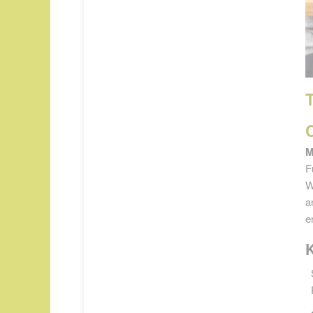
M
F
W
a
e