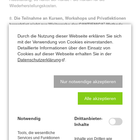
Wiederherstellungskosten.
8.
Die Teilnahme an Kursen, Workshops und Privatlektionen
berechtigt nicht zur Weitergabe der CANTIENICA
-Methode
®
bzw. der erworbenen Kenntnisse
.
Durch die Nutzung dieser Webseite erklären Sie sich
mit der Verwendung von Cookies einverstanden.
9. Der Kunde / die Kundin verpflichtet sich, das CANTIENICA
-
®
Detaillierte Informationen über den Einsatz von
STUDIO Nataly Leufgen über Änderungen ihrer / seiner
Cookies auf dieser Webseite erhalten Sie in der
Kontaktdaten (Wohnadresse, E-Mail-Anschrift) zu informieren,
Datenschutzerklärung
.
solange das vertragsgegenständliche Rechtsgeschäft nicht
beiderseitig vollständig erfüllt ist. Wird die Mitteilung unterlassen,
so gelten Erklärungen auch dann als zugegangen, wenn sie an die
zuletzt bekanntgegebene Adresse oder E-Mail-Adresse gesendet
Nur notwendige akzeptieren
werden.
10. Das CANTIENICA
-STUDIO Nataly Leufgen ist berechtigt, die
®
Alle akzeptieren
im Rahmen der Geschäftsbeziehung erforderlichen
personenbezogenen Daten der Kunden zu erheben, zu speichern
und zu verarbeiten. Das CANTIENICA
-STUDIO Nataly Leufgen
®
Notwendig
Drittanbieter-
garantiert den streng vertraulichen Umgang mit diesen
Inhalte
Informationen. Weitere Informationen zum Thema Datenschutz
Tools, die wesentliche
finden Sie in unserer Datenschutzerklärung.
Services und Funktionen
Inhalte von Dritten wie