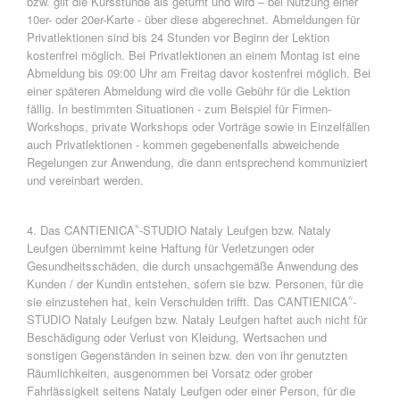
bzw. gilt die Kursstunde als geturnt und wird – bei Nutzung einer
10er- oder 20er-Karte - über diese abgerechnet. Abmeldungen für
Privatlektionen sind bis 24 Stunden vor Beginn der Lektion
kostenfrei möglich. Bei Privatlektionen an einem Montag ist eine
Abmeldung bis 09:00 Uhr am Freitag davor kostenfrei möglich. Bei
einer späteren Abmeldung wird die volle Gebühr für die Lektion
fällig. In bestimmten Situationen - zum Beispiel für Firmen-
Workshops, private Workshops oder Vorträge sowie in Einzelfällen
auch Privatlektionen - kommen gegebenenfalls abweichende
Regelungen zur Anwendung, die dann entsprechend kommuniziert
und vereinbart werden.
4. Das CANTIENICA
-STUDIO Nataly Leufgen bzw. Nataly
®
Leufgen übernimmt keine Haftung für Verletzungen oder
Gesundheitsschäden, die durch unsachgemäße Anwendung des
Kunden / der Kundin entstehen, sofern sie bzw. Personen, für die
sie einzustehen hat, kein Verschulden trifft. Das CANTIENICA
-
®
STUDIO Nataly Leufgen bzw. Nataly Leufgen haftet auch nicht für
Beschädigung oder Verlust von Kleidung, Wertsachen und
sonstigen Gegenständen in seinen bzw. den von ihr genutzten
Räumlichkeiten, ausgenommen bei Vorsatz oder grober
Fahrlässigkeit seitens Nataly Leufgen oder einer Person, für die