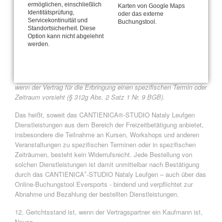
ermöglichen, einschließlich
Karten von Google Maps
11. Ein Widerrufsrecht für Verbraucher besteht nicht bei folgenden
Identitätsprüfung,
oder das externe
Verträgen:
Servicekontinuität und
Buchungstool.
Standortsicherheit. Diese
Option kann nicht abgelehnt
Verträge zur Erbringung von Dienstleistungen in den Bereichen
werden.
Beherbergung zu anderen Zwecken als zu Wohnzwecken,
Beförderung von Waren, Kraftfahrzeugvermietung, Lieferung von
Speisen und Getränken sowie zur Erbringung weiterer
Dienstleistungen im Zusammenhang mit Freizeitbetätigungen,
wenn der Vertrag für die Erbringung einen spezifischen Termin oder
Zeitraum vorsieht (§ 312g Abs. 2 Satz 1 Nr. 9 BGB).
Das heißt, soweit das CANTIENICA®-STUDIO Nataly Leufgen
Dienstleistungen aus dem Bereich der Freizeitbetätigung anbietet,
insbesondere die Teilnahme an Kursen, Workshops und anderen
Veranstaltungen zu spezifischen Terminen oder in spezifischen
Zeiträumen, besteht kein Widerrufsrecht. Jede Bestellung von
solchen Dienstleistungen ist damit unmittelbar nach Bestätigung
durch das CANTIENICA
-STUDIO Nataly Leufgen – auch über das
®
Online-Buchungstool Eversports - bindend und verpflichtet zur
Abnahme und Bezahlung der bestellten Dienstleistungen.
12. Gerichtsstand ist, wenn der Vertragspartner ein Kaufmann ist,
Neuss.