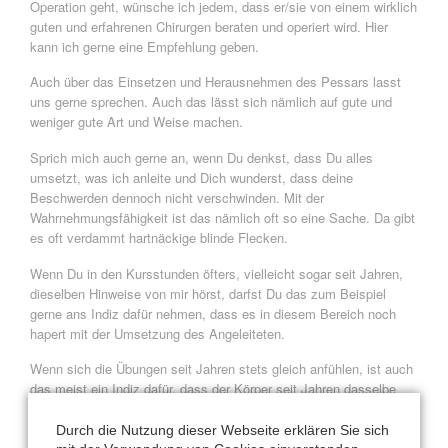
Operation geht, wünsche ich jedem, dass er/sie von einem wirklich
guten und erfahrenen Chirurgen beraten und operiert wird. Hier
kann ich gerne eine Empfehlung geben.
Auch über das Einsetzen und Herausnehmen des Pessars lasst
uns gerne sprechen. Auch das lässt sich nämlich auf gute und
weniger gute Art und Weise machen.
Sprich mich auch gerne an, wenn Du denkst, dass Du alles
umsetzt, was ich anleite und Dich wunderst, dass deine
Beschwerden dennoch nicht verschwinden. Mit der
Wahrnehmungsfähigkeit ist das nämlich oft so eine Sache. Da gibt
es oft verdammt hartnäckige blinde Flecken.
Wenn Du in den Kursstunden öfters, vielleicht sogar seit Jahren,
dieselben Hinweise von mir hörst, darfst Du das zum Beispiel
gerne ans Indiz dafür nehmen, dass es in diesem Bereich noch
hapert mit der Umsetzung des Angeleiteten.
Wenn sich die Übungen seit Jahren stets gleich anfühlen, ist auch
das meist ein Indiz dafür, dass der Körper seit Jahren dasselbe
macht und bestimmte Anleitungen geflissentlich „überhört“.
Durch die Nutzung dieser Webseite erklären Sie sich
Manchmal sagt ein Kursteilnehmer Sätze wie „Cantienica®-