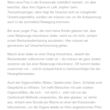
Wenn eine Frau in der Kursstunde vorbildlich trainiert, mir aber
berichtet, dass ihre Organe im Leib „hüpfen“ beim
Trampolinspringen, dann liegt die Ursache nicht an mangelnder
Umsetzungsstärke, sondern wir müssen uns um die Aufspannung
auch in der (schnellen) Bewegung kümmern.
Bei einer jungen Frau, die noch keine Kinder geboren hat, aber
unter Belastungs-Inkontinenz leidet, reicht es mir nicht, einfach
(m)ein Beckenbodentraining anzubieten. Hier müssen wir
gemeinsam auf Ursachenforschung gehen.
Manch einer leider an einer Drang-Inkontinenz, obwohl der
Beckenboden vollkommen intakt ist – da müssen wir ganz anders
ansetzen als bei einer Belastungs-Inkontinenz. Oft kommt beides
zusammen vor – und ist entsprechend zu berücksichtigen bei der
Herangehensweise.
Auch bei Organvorfällen (Blase, Gebärmutter, Darm, Scheide) sind
Gespräche so hilfreich. Ich treffe Menschen mit sehr starken
Organvorfällen, die sich - mit recht J - sehr viel von der
Cantienica®-Methode versprechen, die aber glauben, es reiche
aus, einfach eine Stunde pro Woche an einer der Kursstunden
teilzunehmen, um die Organe wieder an ihren angestammten Platz