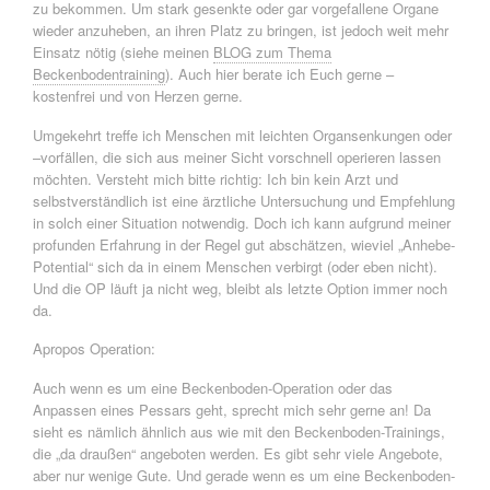
zu bekommen. Um stark gesenkte oder gar vorgefallene Organe
wieder anzuheben, an ihren Platz zu bringen, ist jedoch weit mehr
Einsatz nötig (siehe meinen
BLOG zum Thema
Beckenbodentraining
). Auch hier berate ich Euch gerne –
kostenfrei und von Herzen gerne.
Umgekehrt treffe ich Menschen mit leichten Organsenkungen oder
–vorfällen, die sich aus meiner Sicht vorschnell operieren lassen
möchten. Versteht mich bitte richtig: Ich bin kein Arzt und
selbstverständlich ist eine ärztliche Untersuchung und Empfehlung
in solch einer Situation notwendig. Doch ich kann aufgrund meiner
profunden Erfahrung in der Regel gut abschätzen, wieviel „Anhebe-
Potential“ sich da in einem Menschen verbirgt (oder eben nicht).
Und die OP läuft ja nicht weg, bleibt als letzte Option immer noch
da.
Apropos Operation:
Auch wenn es um eine Beckenboden-Operation oder das
Anpassen eines Pessars geht, sprecht mich sehr gerne an! Da
sieht es nämlich ähnlich aus wie mit den Beckenboden-Trainings,
die „da draußen“ angeboten werden. Es gibt sehr viele Angebote,
aber nur wenige Gute. Und gerade wenn es um eine Beckenboden-