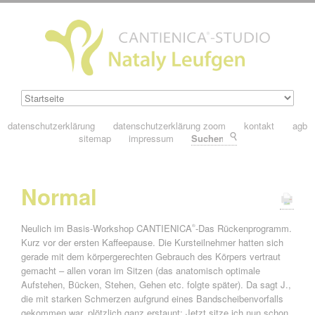
datenschutzerklärung
datenschutzerklärung zoom
kontakt
agb
sitemap
impressum
Suchen
Normal
Neulich im Basis-Workshop CANTIENICA
-Das Rückenprogramm.
®
Kurz vor der ersten Kaffeepause. Die Kursteilnehmer hatten sich
gerade mit dem körpergerechten Gebrauch des Körpers vertraut
gemacht – allen voran im Sitzen (das anatomisch optimale
Aufstehen, Bücken, Stehen, Gehen etc. folgte später). Da sagt J.,
die mit starken Schmerzen aufgrund eines Bandscheibenvorfalls
gekommen war, plötzlich ganz erstaunt:„Jetzt sitze ich nun schon