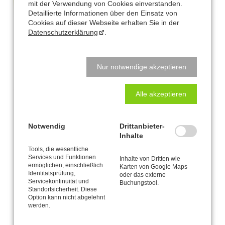
mit der Verwendung von Cookies einverstanden.
Detaillierte Informationen über den Einsatz von
Cookies auf dieser Webseite erhalten Sie in der
Datenschutzerklärung
.
Nur notwendige akzeptieren
Alle akzeptieren
Notwendig
Drittanbieter-
Inhalte
Tools, die wesentliche
Services und Funktionen
Büro und Postanschrift
Inhalte von Dritten wie
ermöglichen, einschließlich
Karten von Google Maps
Identitätsprüfung,
oder das externe
CANTIENICA
-STUDIO Nataly Leufgen
Servicekontinuität und
®
Buchungstool.
Standortsicherheit. Diese
Kaarst – Düsseldorf
Option kann nicht abgelehnt
Klausnerstraße 26
werden.
41564 Kaarst