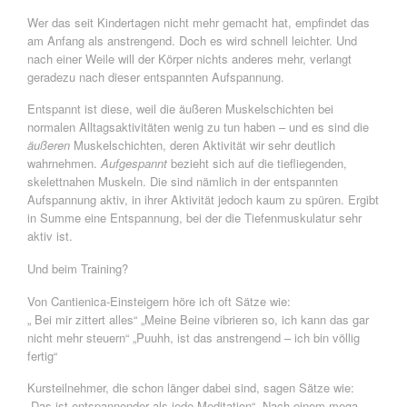
Wer das seit Kindertagen nicht mehr gemacht hat, empfindet das
am Anfang als anstrengend. Doch es wird schnell leichter. Und
nach einer Weile will der Körper nichts anderes mehr, verlangt
geradezu nach dieser entspannten Aufspannung.
Entspannt ist diese, weil die äußeren Muskelschichten bei
normalen Alltagsaktivitäten wenig zu tun haben – und es sind die
äußeren
Muskelschichten, deren Aktivität wir sehr deutlich
wahrnehmen.
Aufgespannt
bezieht sich auf die tiefliegenden,
skelettnahen Muskeln. Die sind nämlich in der entspannten
Aufspannung aktiv, in ihrer Aktivität jedoch kaum zu spüren. Ergibt
in Summe eine Entspannung, bei der die Tiefenmuskulatur sehr
aktiv ist.
Und beim Training?
Von Cantienica-Einsteigern höre ich oft Sätze wie:
„ Bei mir zittert alles“ „Meine Beine vibrieren so, ich kann das gar
nicht mehr steuern“ „Puuhh, ist das anstrengend – ich bin völlig
fertig“
Kursteilnehmer, die schon länger dabei sind, sagen Sätze wie:
„Das ist entspannender als jede Meditation“ „Nach einem mega-