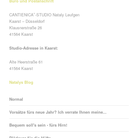
Büro und Postanschrift
CANTIENICA
-STUDIO Nataly Leufgen
®
Kaarst – Düsseldorf
Klausnerstraße 26
41564 Kaarst
Studio-Adresse in Kaarst:
Alte Heerstraße 61
41564 Kaarst
Natalys Blog
Normal
Vorsätze fürs neue Jahr? Ich verrate Ihnen meine...
Bequem soll's sein - fürs Hirn!
Plädoyer für die Hüfte