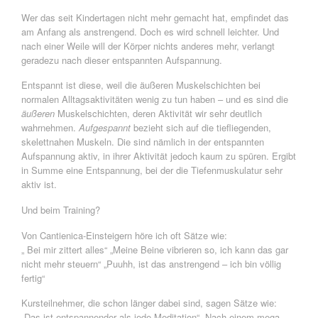
Wer das seit Kindertagen nicht mehr gemacht hat, empfindet das
am Anfang als anstrengend. Doch es wird schnell leichter. Und
nach einer Weile will der Körper nichts anderes mehr, verlangt
geradezu nach dieser entspannten Aufspannung.
Entspannt ist diese, weil die äußeren Muskelschichten bei
normalen Alltagsaktivitäten wenig zu tun haben – und es sind die
äußeren
Muskelschichten, deren Aktivität wir sehr deutlich
wahrnehmen.
Aufgespannt
bezieht sich auf die tiefliegenden,
skelettnahen Muskeln. Die sind nämlich in der entspannten
Aufspannung aktiv, in ihrer Aktivität jedoch kaum zu spüren. Ergibt
in Summe eine Entspannung, bei der die Tiefenmuskulatur sehr
aktiv ist.
Und beim Training?
Von Cantienica-Einsteigern höre ich oft Sätze wie:
„ Bei mir zittert alles“ „Meine Beine vibrieren so, ich kann das gar
nicht mehr steuern“ „Puuhh, ist das anstrengend – ich bin völlig
fertig“
Kursteilnehmer, die schon länger dabei sind, sagen Sätze wie:
„Das ist entspannender als jede Meditation“ „Nach einem mega-