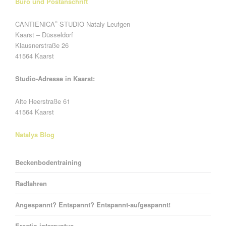
Büro und Postanschrift
CANTIENICA
-STUDIO Nataly Leufgen
®
Kaarst – Düsseldorf
Klausnerstraße 26
41564 Kaarst
Studio-Adresse in Kaarst:
Alte Heerstraße 61
41564 Kaarst
Natalys Blog
Beckenbodentraining
Radfahren
Angespannt? Entspannt? Entspannt-aufgespannt!
Erectio interruptus