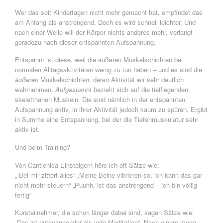
Wer das seit Kindertagen nicht mehr gemacht hat, empfindet das
am Anfang als anstrengend. Doch es wird schnell leichter. Und
nach einer Weile will der Körper nichts anderes mehr, verlangt
geradezu nach dieser entspannten Aufspannung.
Entspannt ist diese, weil die äußeren Muskelschichten bei
normalen Alltagsaktivitäten wenig zu tun haben – und es sind die
äußeren
Muskelschichten, deren Aktivität wir sehr deutlich
wahrnehmen.
Aufgespannt
bezieht sich auf die tiefliegenden,
skelettnahen Muskeln. Die sind nämlich in der entspannten
Aufspannung aktiv, in ihrer Aktivität jedoch kaum zu spüren. Ergibt
in Summe eine Entspannung, bei der die Tiefenmuskulatur sehr
aktiv ist.
Und beim Training?
Von Cantienica-Einsteigern höre ich oft Sätze wie:
„ Bei mir zittert alles“ „Meine Beine vibrieren so, ich kann das gar
nicht mehr steuern“ „Puuhh, ist das anstrengend – ich bin völlig
fertig“
Kursteilnehmer, die schon länger dabei sind, sagen Sätze wie:
„Das ist entspannender als jede Meditation“ „Nach einem mega-