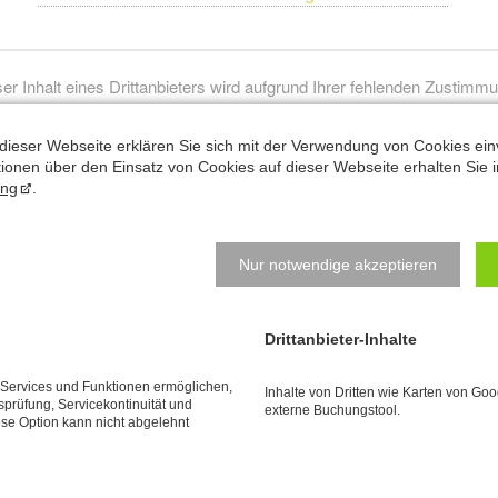
er Inhalt eines Drittanbieters wird aufgrund Ihrer fehlenden Zustimm
zu Drittanbieter-Inhalten nicht angezeigt.
dieser Webseite erklären Sie sich mit der Verwendung von Cookies ein
Klicken Sie hier um Ihre Einstellungen zu bearbeiten.
ationen über den Einsatz von Cookies auf dieser Webseite erhalten Sie i
ung
.
Nur notwendige akzeptieren
Drittanbieter-Inhalte
Natalys Blog
N
e Services und Funktionen ermöglichen,
Inhalte von Dritten wie Karten von Go
tsprüfung, Servicekontinuität und
B
externe Buchungstool.
Beckenbodentraining
ese Option kann nicht abgelehnt
e
z
Radfahren
j