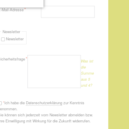
flichtfeld
*
-Mail-Adresse
Newsletter
Newsletter
flichtfeld
*
icherheitsfrage
Was ist
die
Summe
aus 5
und 4?
*
Ich habe die
Datenschutzerklärung
zur Kenntnis
genommen.
ie können sich jederzeit vom Newsletter abmelden bzw.
hre Einwilligung mit Wirkung für die Zukunft widerrufen.