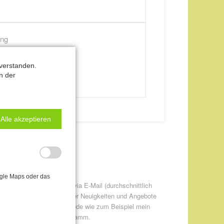
ung
verstanden.
n der
Alle akzeptieren
ewsletter-Anmeldung
ogle Maps oder das
itte informieren Sie mich via E-Mail (durchschnittlich
twa einmal pro Monat) über Neuigkeiten und Angebote
ur CANTIENICA® - Methode wie zum Beispiel mein
eweils aktuelles Kursprogramm.