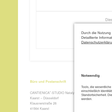
Dies
Durch die Nutzung 
Detaillierte Inform
Datenschutzerklär
Notwendig
Büro und Postanschrift
Tools, die wesentlich
einschließlich Identitä
CANTIENICA
-STUDIO Nataly Leufgen
®
Standortsicherheit. Di
Kaarst – Düsseldorf
werden.
Klausnerstraße 26
41564 Kaarst