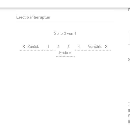
Angespannt? Entspannt? Entspannt-aufgespannt!
P
E
Erectio interruptus
Seite 2 von 4
Zurück
1
2
3
4
Vorwärts
Ende »
P
S
S
I