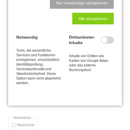
Nur notwendige akzeptieren
Ob Sie das Leben genießen können, ist eine Frage der
Haltung!
Alle akzeptieren
Seite 4 von 4
Notwendig
Drittanbieter-
Inhalte
« Anfang
Zurück
1
2
3
4
Tools, die wesentliche
Services und Funktionen
Newsletter-Anmeldung
Inhalte von Dritten wie
ermöglichen, einschließlich
Karten von Google Maps
Identitätsprüfung,
oder das externe
Bitte informieren Sie mich via E-Mail (durchschnittlich etwa einmal
Servicekontinuität und
Buchungstool.
Standortsicherheit. Diese
pro Monat) über Neuigkeiten und Angebote zur CANTIENICA® -
Option kann nicht abgelehnt
Methode wie zum Beispiel mein jeweils aktuelles Kursprogramm.
werden.
Pflichtfeld
*
E-Mail-Adresse
Newsletter
Newsletter