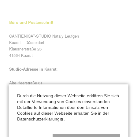
Büro und Postanschrift
CANTIENICA
-STUDIO Nataly Leufgen
®
Kaarst – Düsseldorf
Klausnerstraße 26
41564 Kaarst
Studio-Adresse in Kaarst:
Alte Heerstraße 61
41564 Kaarst
Durch die Nutzung dieser Webseite erklären Sie sich
mit der Verwendung von Cookies einverstanden.
Natalys Blog
Detaillierte Informationen über den Einsatz von
Cookies auf dieser Webseite erhalten Sie in der
Datenschutzerklärung
.
Für wen denn jetzt?!?
Der moderne Mensch ist frontlastig