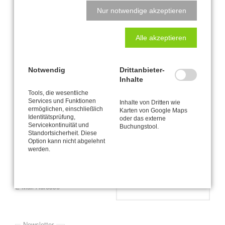
Nur notwendige akzeptieren
Bequem soll's sein - fürs Hirn!
Plädoyer für die Hüfte
Alle akzeptieren
Seite 3 von 4
Notwendig
Drittanbieter-
Inhalte
« Anfang
Zurück
1
2
3
4
Tools, die wesentliche
Vorwärts
Services und Funktionen
Inhalte von Dritten wie
ermöglichen, einschließlich
Karten von Google Maps
Identitätsprüfung,
Newsletter-Anmeldung
oder das externe
Servicekontinuität und
Buchungstool.
Standortsicherheit. Diese
Bitte informieren Sie mich via E-Mail (durchschnittlich etwa einmal
Option kann nicht abgelehnt
werden.
pro Monat) über Neuigkeiten und Angebote zur CANTIENICA® -
Methode wie zum Beispiel mein jeweils aktuelles Kursprogramm.
Pflichtfeld
*
E-Mail-Adresse
Newsletter