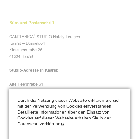
Büro und Postanschrift
CANTIENICA
-STUDIO Nataly Leufgen
®
Kaarst – Düsseldorf
Klausnerstraße 26
41564 Kaarst
Studio-Adresse in Kaarst:
Alte Heerstraße 61
41564 Kaarst
Durch die Nutzung dieser Webseite erklären Sie sich
Natalys Blog
mit der Verwendung von Cookies einverstanden.
Detaillierte Informationen über den Einsatz von
Cookies auf dieser Webseite erhalten Sie in der
Normal
Datenschutzerklärung
.
Vorsätze fürs neue Jahr? Ich verrate Ihnen meine...