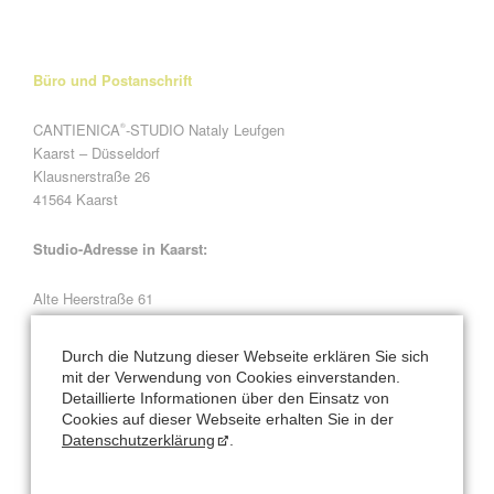
Büro und Postanschrift
CANTIENICA
-STUDIO Nataly Leufgen
®
Kaarst – Düsseldorf
Klausnerstraße 26
41564 Kaarst
Studio-Adresse in Kaarst:
Alte Heerstraße 61
41564 Kaarst
Durch die Nutzung dieser Webseite erklären Sie sich
Natalys Blog
mit der Verwendung von Cookies einverstanden.
Detaillierte Informationen über den Einsatz von
Cookies auf dieser Webseite erhalten Sie in der
Hauptsache bewegen? Hauptsache essen? Beides Quatsch!
Datenschutzerklärung
.
Schreibtisch-Arbeit? Kann toll sein für den Körper!