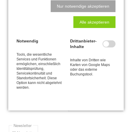
Nur notwendige akzeptieren
Veränderung braucht Klarheit - lass uns sprechen!
Rolf trägt Flieder
Alle akzeptieren
Seite 1 von 4
Notwendig
Drittanbieter-
Inhalte
1
2
3
4
Vorwärts
Ende »
Tools, die wesentliche
Services und Funktionen
Inhalte von Dritten wie
Newsletter-Anmeldung
ermöglichen, einschließlich
Karten von Google Maps
Identitätsprüfung,
oder das externe
Servicekontinuität und
Buchungstool.
Bitte informieren Sie mich via E-Mail (durchschnittlich etwa einmal
Standortsicherheit. Diese
pro Monat) über Neuigkeiten und Angebote zur CANTIENICA® -
Option kann nicht abgelehnt
werden.
Methode wie zum Beispiel mein jeweils aktuelles Kursprogramm.
Pflichtfeld
*
E-Mail-Adresse
Newsletter