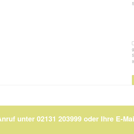
P
S
S
I
Anruf unter 02131 203999 oder Ihre E-Mai