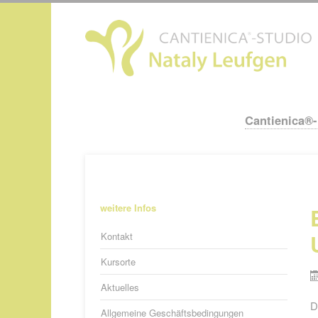
N
ü
Cantienica®
Navigation
überspringen
Navigation
weitere Infos
überspringen
Kontakt
Kursorte
Aktuelles
D
Allgemeine Geschäftsbedingungen