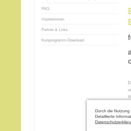
FAQ
Impressionen
Partner & Links
Kursprogramm-Download
D
u
V
I
n
Durch die Nutzung 
Detaillierte Inform
Datenschutzerklär