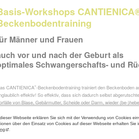
Basis-Workshops CANTIENICA
Beckenbodentraining
für Männer und Frauen
auch vor und nach der Geburt als
optimales
Schwangerschafts- und Rü
as CANTIENICA
-Beckenbodentraining trainiert den Beckenboden an
®
nglaublich effektiv! So effektiv, dass sich dadurch selbst abgeruts
orfälle von Blase, Gebärmutter, Scheide oder Darm, wieder (be-)he
nkontinenz, Hämorrhoiden, und Hüftgelenksarthrosen wirkt das CA
achhaltig.
dieser Webseite erklären Sie sich mit der Verwendung von Cookies ein
ationen über den Einsatz von Cookies auf dieser Webseite erhalten Sie i
ung
.
Zurück