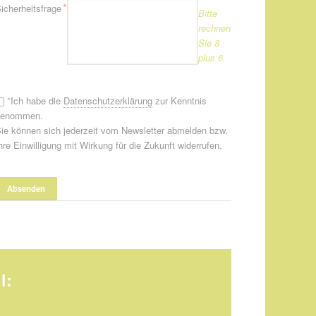
flichtfeld
*
icherheitsfrage
Bitte
rechnen
Sie 8
plus 6.
*
Ich habe die
Datenschutzerklärung
zur Kenntnis
genommen.
ie können sich jederzeit vom Newsletter abmelden bzw.
hre Einwilligung mit Wirkung für die Zukunft widerrufen.
l: