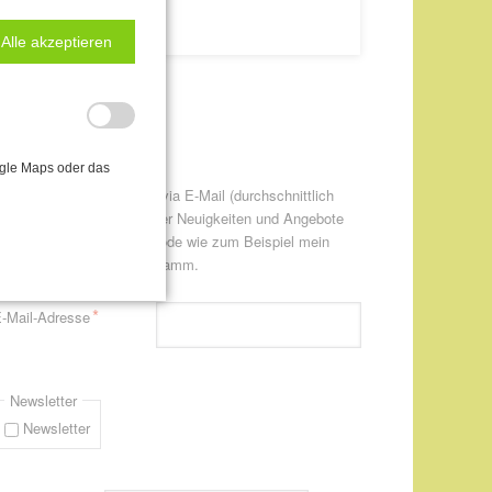
Alle akzeptieren
ewsletter-Anmeldung
ogle Maps oder das
itte informieren Sie mich via E-Mail (durchschnittlich
twa einmal pro Monat) über Neuigkeiten und Angebote
ur CANTIENICA® - Methode wie zum Beispiel mein
eweils aktuelles Kursprogramm.
flichtfeld
*
-Mail-Adresse
Newsletter
Newsletter