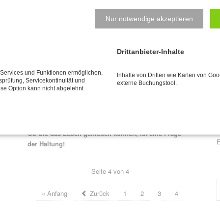
Nur notwendige akzeptieren
Drittanbieter-Inhalte
Natalys Blog
N
e Services und Funktionen ermöglichen,
Inhalte von Dritten wie Karten von Go
tsprüfung, Servicekontinuität und
externe Buchungstool.
B
ese Option kann nicht abgelehnt
Für wen denn jetzt?!?
e
z
Der moderne Mensch ist frontlastig
j
Ob Sie das Leben genießen können, ist eine Frage
P
E
der Haltung!
Seite 4 von 4
« Anfang
Zurück
1
2
3
4