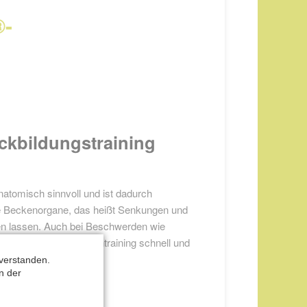
®-
ckbildungstraining
atomisch sinnvoll und ist dadurch
chte Beckenorgane, das heißt Senkungen und
ben lassen. Auch bei Beschwerden wie
NTIENICA
-Beckenbodentraining schnell und
®
verstanden.
n der