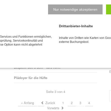
Nur notwendige akzeptieren
Drittanbieter-Inhalte
Natalys Blog
N
e Services und Funktionen ermöglichen,
Inhalte von Dritten wie Karten von Go
tsprüfung, Servicekontinuität und
externe Buchungstool.
B
ese Option kann nicht abgelehnt
Normal
e
z
Vorsätze fürs neue Jahr? Ich verrate Ihnen meine...
j
Bequem soll's sein - fürs Hirn!
P
E
Plädoyer für die Hüfte
Seite 3 von 4
« Anfang
Zurück
1
2
3
4
Vorwärts