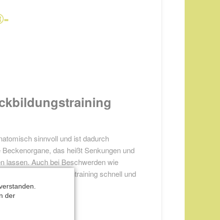
®-
ckbildungstraining
atomisch sinnvoll und ist dadurch
chte Beckenorgane, das heißt Senkungen und
ben lassen. Auch bei Beschwerden wie
NTIENICA
-Beckenbodentraining schnell und
®
verstanden.
n der