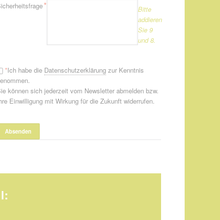
flichtfeld
*
icherheitsfrage
Bitte
addieren
Sie 9
und 8.
*
Ich habe die
Datenschutzerklärung
zur Kenntnis
genommen.
ie können sich jederzeit vom Newsletter abmelden bzw.
hre Einwilligung mit Wirkung für die Zukunft widerrufen.
l: