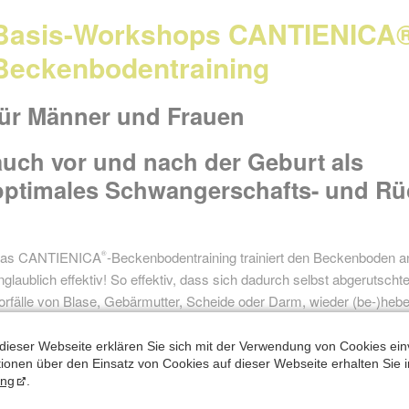
Basis-Workshops CANTIENICA
Beckenbodentraining
für Männer und Frauen
auch vor und nach der Geburt als
optimales
Schwangerschafts- und Rü
as CANTIENICA
-Beckenbodentraining trainiert den Beckenboden an
®
nglaublich effektiv! So effektiv, dass sich dadurch selbst abgeruts
orfälle von Blase, Gebärmutter, Scheide oder Darm, wieder (be-)he
nkontinenz, Hämorrhoiden, und Hüftgelenksarthrosen wirkt das CA
achhaltig.
dieser Webseite erklären Sie sich mit der Verwendung von Cookies ein
ationen über den Einsatz von Cookies auf dieser Webseite erhalten Sie i
ung
.
Zurück