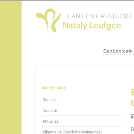
N
ü
Cantienica®
Navigation
überspringen
Navigation
weitere Infos
überspringen
Kontakt
Kursorte
Aktuelles
D
Allgemeine Geschäftsbedingungen