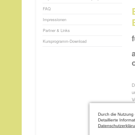
FAQ
Impressionen
Partner & Links
Kursprogramm-Download
D
u
V
I
n
Durch die Nutzung 
Detaillierte Inform
Datenschutzerklär