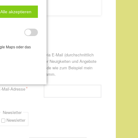
Alle akzeptieren
ewsletter-Anmeldung
ogle Maps oder das
itte informieren Sie mich via E-Mail (durchschnittlich
twa einmal pro Monat) über Neuigkeiten und Angebote
ur CANTIENICA® - Methode wie zum Beispiel mein
eweils aktuelles Kursprogramm.
flichtfeld
*
-Mail-Adresse
Newsletter
Newsletter