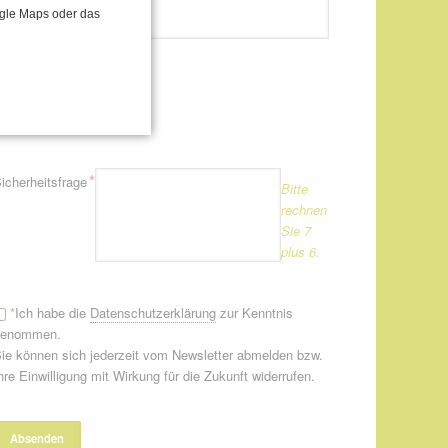
flichtfeld
*
-Mail-Adresse
ogle Maps oder das
Newsletter
Newsletter
flichtfeld
*
icherheitsfrage
Bitte
rechnen
Sie 7
plus 6.
*
Ich habe die
Datenschutzerklärung
zur Kenntnis
genommen.
ie können sich jederzeit vom Newsletter abmelden bzw.
hre Einwilligung mit Wirkung für die Zukunft widerrufen.