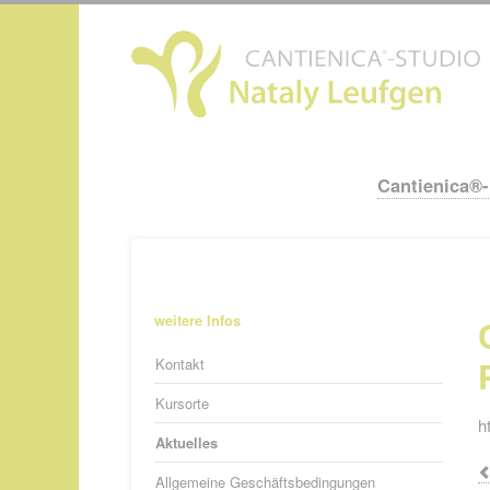
N
ü
Cantienica®
Navigation
überspringen
Navigation
weitere Infos
überspringen
Kontakt
Kursorte
h
Aktuelles
Allgemeine Geschäftsbedingungen