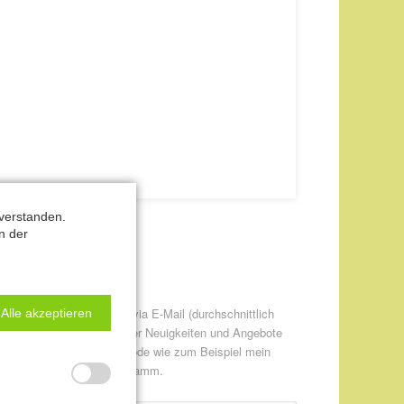
verstanden.
n der
ewsletter-Anmeldung
itte informieren Sie mich via E-Mail (durchschnittlich
Alle akzeptieren
twa einmal pro Monat) über Neuigkeiten und Angebote
ur CANTIENICA® - Methode wie zum Beispiel mein
eweils aktuelles Kursprogramm.