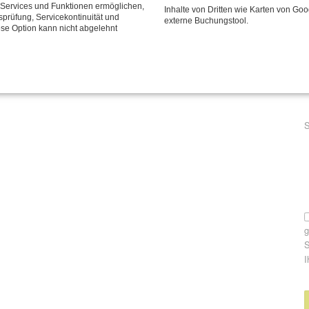
P
E
e Services und Funktionen ermöglichen,
der Haltung!
Inhalte von Dritten wie Karten von Go
tsprüfung, Servicekontinuität und
externe Buchungstool.
ese Option kann nicht abgelehnt
Seite 4 von 4
« Anfang
Zurück
1
2
3
4
P
S
S
I