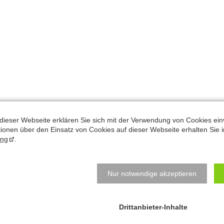
dieser Webseite erklären Sie sich mit der Verwendung von Cookies ein
ationen über den Einsatz von Cookies auf dieser Webseite erhalten Sie i
ung
.
Natalys Blog
N
B
Nur notwendige akzeptieren
Für wen denn jetzt?!?
e
z
Der moderne Mensch ist frontlastig
j
Drittanbieter-Inhalte
Ob Sie das Leben genießen können, ist eine Frage