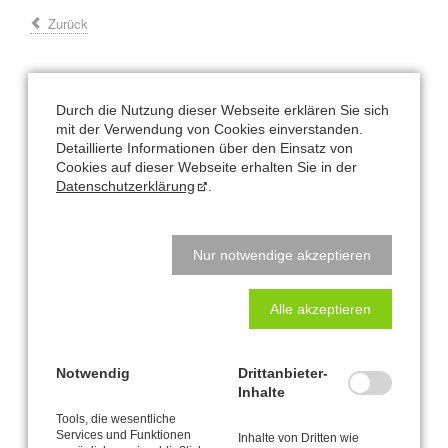
Zurück
Durch die Nutzung dieser Webseite erklären Sie sich
Büro und Postanschrift
mit der Verwendung von Cookies einverstanden.
Detaillierte Informationen über den Einsatz von
CANTIENICA
-STUDIO Nataly Leufgen
®
Cookies auf dieser Webseite erhalten Sie in der
Kaarst – Düsseldorf
Datenschutzerklärung
.
Klausnerstraße 26
41564 Kaarst
Nur notwendige akzeptieren
Studio-Adresse in Kaarst:
Alle akzeptieren
Alte Heerstraße 61
41564 Kaarst
Notwendig
Drittanbieter-
Natalys Blog
Inhalte
Tools, die wesentliche
Hauptsache bewegen? Hauptsache essen? Beides Quatsch!
Services und Funktionen
Inhalte von Dritten wie