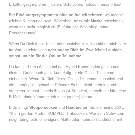
Erkältungssymptome (Husten, Schnupfen, Halsschmerzen) hast.
Bei
Erkältungssymptomen bitte online teilnehmen
, wo möglich
(Hybrid-Kursstunde bzw. -Workshop)
oder mit Maske
teilnehmen,
wenn das nicht möglich ist (Einführungs-Workshop, reine
Präsenzstunde).
Wenn Du Dich krank fühlst oder unsicher bist, kontaktier mich bitte
im Vorfeld telefonisch
oder buche Dich im Zweifelsfall einfach
selbst um/ein für die Online-Teilnahme.
Du kannst Dich nämlich bei den Hybrid-Kursstunden genau aus
diesem Grund auch ganz kurzfristig für die Online-Teilnahme
einbuchen. Wenn Du Dich für die Online-Teilnahme einbuchst und
die ursprünglich gebuchte Präsenz-Einheit nicht mehr kostenfrei
stornieren kannst (innerhalb von 24 Stunden), schreib mir bitte eine
E-Mail - dann kümmere ich mich (später) darum.
Bitte bringt
Stoppersocken
und
Handtücher
mit, die meine 200 x
70 cm großen Matten KOMPLETT abdecken. Wer zum Schwitzen
neigt, bringt bitte eine eigene Matte oder mehrere Handtücher mit.