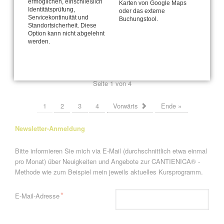
ermöglichen, einschließlich
Karten von Google Maps
Identitätsprüfung,
oder das externe
Schreibtisch-Arbeit? Kann toll sein für den Körper!
Servicekontinuität und
Buchungstool.
Standortsicherheit. Diese
Veränderung braucht Klarheit - lass uns sprechen!
Option kann nicht abgelehnt
werden.
Rolf trägt Flieder
Seite 1 von 4
1
2
3
4
Vorwärts
Ende »
Newsletter-Anmeldung
Bitte informieren Sie mich via E-Mail (durchschnittlich etwa einmal
pro Monat) über Neuigkeiten und Angebote zur CANTIENICA® -
Methode wie zum Beispiel mein jeweils aktuelles Kursprogramm.
Pflichtfeld
*
E-Mail-Adresse